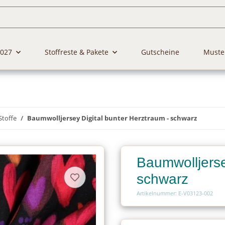
2027
Stoffreste & Pakete
Gutscheine
Muste
Stoffe
Baumwolljersey Digital bunter Herztraum - schwarz
Baumwolljerse
schwarz
Artikelnummer: E-V03123-002
Charge