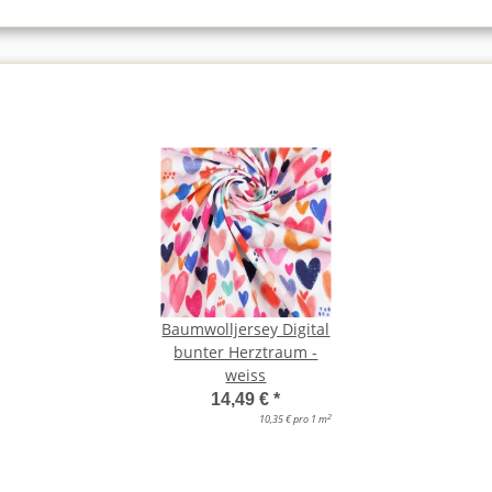
Baumwolljersey Digital
bunter Herztraum -
weiss
14,49 €
*
2
10,35 € pro 1 m