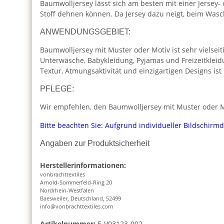
Baumwolljersey lässt sich am besten mit einer Jersey-
Stoff dehnen können. Da Jersey dazu neigt, beim Was
ANWENDUNGSGEBIET:
Baumwolljersey mit Muster oder Motiv ist sehr vielseiti
Unterwäsche, Babykleidung, Pyjamas und Freizeitkleid
Textur, Atmungsaktivität und einzigartigen Designs is
PFLEGE:
Wir empfehlen, den Baumwolljersey mit Muster oder Mo
Bitte beachten Sie: Aufgrund individueller Bildschirm
Angaben zur Produktsicherheit
Herstellerinformationen:
vonbrachttextiles
Arnold-Sommerfeld-Ring 20
Nordrhein-Westfalen
Baesweiler, Deutschland, 52499
info@vonbrachttextiles.com
Artikelnummer:
E-V03123-002