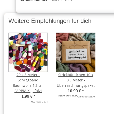
Weitere Empfehlungen für dich
20 x 3 Meter -
Strickbündchen 10 x
Schrägband
0,5 Meter -
Baumwolle 1,2 cm
Überraschnungspaket
FARBMIX gefalzt
10,99 €
*
10,99 € pro 1 Stück
1,99 €
*
Alter Preis:
19,99 €
Alter Preis:
9,99 €