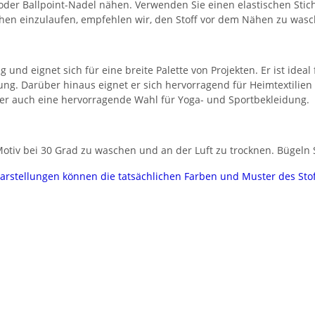
 oder Ballpoint-Nadel nähen. Verwenden Sie einen elastischen Stic
chen einzulaufen, empfehlen wir, den Stoff vor dem Nähen zu wasc
g und eignet sich für eine breite Palette von Projekten. Er ist idea
ung. Darüber hinaus eignet er sich hervorragend für Heimtextilie
t er auch eine hervorragende Wahl für Yoga- und Sportbekleidung.
tiv bei 30 Grad zu waschen und an der Luft zu trocknen. Bügeln Si
darstellungen können die tatsächlichen Farben und Muster des Sto