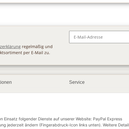
Newsletter Abonnieren
zerklärung
regelmäßig und
ktsortiment per E-Mail zu.
tionen
Service
ngsmöglichkeiten
Geschenkgutscheine
andbedingungen
Großhandel
etter
den Einsatz folgender Dienste auf unserer Website: PayPal Express
ng jederzeit ändern (Fingerabdruck-Icon links unten). Weitere Detail