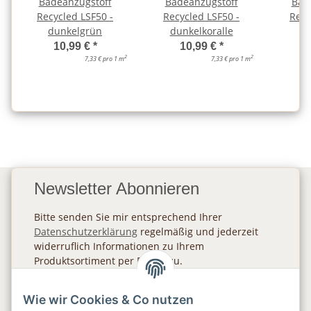
Badeanzugstoff
Badeanzugstoff
Bad
Recycled LSF50 -
Recycled LSF50 -
Recy
dunkelgrün
dunkelkoralle
10,99 €
*
10,99 €
*
2
2
7,33 € pro 1 m
7,33 € pro 1 m
Newsletter Abonnieren
Bitte senden Sie mir entsprechend Ihrer
Datenschutzerklärung
regelmäßig und jederzeit
widerruflich Informationen zu Ihrem
Produktsortiment per E-Mail zu.
Abonnieren
Wie wir Cookies & Co nutzen