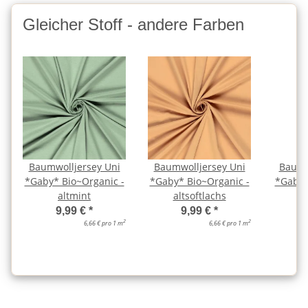
Gleicher Stoff - andere Farben
Baumwolljersey Uni
Baumwolljersey Uni
Baumw
*Gaby* Bio~Organic -
*Gaby* Bio~Organic -
*Gaby*
altmint
altsoftlachs
a
9,99 €
*
9,99 €
*
2
2
6,66 € pro 1 m
6,66 € pro 1 m