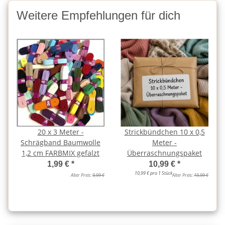
Weitere Empfehlungen für dich
20 x 3 Meter -
Strickbündchen 10 x 0,5
Schrägband Baumwolle
Meter -
1,2 cm FARBMIX gefalzt
Überraschnungspaket
1,99 €
*
10,99 €
*
10,99 € pro 1 Stück
Alter Preis:
9,99 €
Alter Preis:
19,99 €