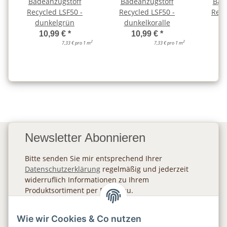
Badeanzugstoff
Badeanzugstoff
Bad
Recycled LSF50 -
Recycled LSF50 -
Recy
dunkelgrün
dunkelkoralle
10,99 €
*
10,99 €
*
2
2
7,33 € pro 1 m
7,33 € pro 1 m
Newsletter Abonnieren
Bitte senden Sie mir entsprechend Ihrer
Datenschutzerklärung
regelmäßig und jederzeit
widerruflich Informationen zu Ihrem
Produktsortiment per E-Mail zu.
Abonnieren
Wie wir Cookies & Co nutzen