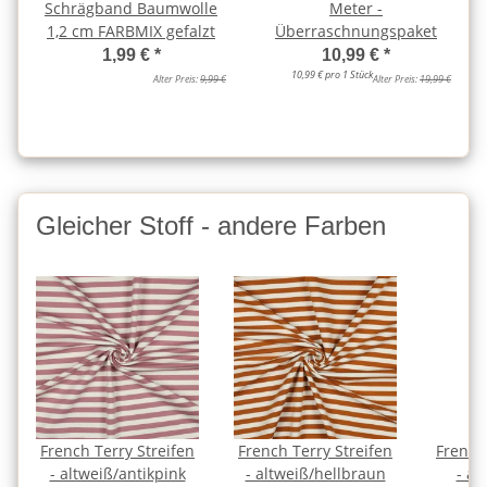
Schrägband Baumwolle
Meter -
1,2 cm FARBMIX gefalzt
Überraschnungspaket
1,99 €
*
10,99 €
*
10,99 € pro 1 Stück
Alter Preis:
9,99 €
Alter Preis:
19,99 €
Gleicher Stoff - andere Farben
French Terry Streifen
French Terry Streifen
French
- altweiß/antikpink
- altweiß/hellbraun
- al