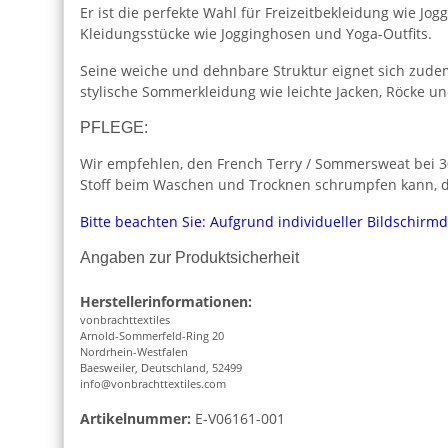
Er ist die perfekte Wahl für Freizeitbekleidung wie J
Kleidungsstücke wie Jogginghosen und Yoga-Outfits.
Seine weiche und dehnbare Struktur eignet sich zudem
stylische Sommerkleidung wie leichte Jacken, Röcke u
PFLEGE:
Wir empfehlen, den French Terry / Sommersweat bei 30
Stoff beim Waschen und Trocknen schrumpfen kann, da
Bitte beachten Sie: Aufgrund individueller Bildschirm
Angaben zur Produktsicherheit
Herstellerinformationen:
vonbrachttextiles
Arnold-Sommerfeld-Ring 20
Nordrhein-Westfalen
Baesweiler, Deutschland, 52499
info@vonbrachttextiles.com
Artikelnummer:
E-V06161-001