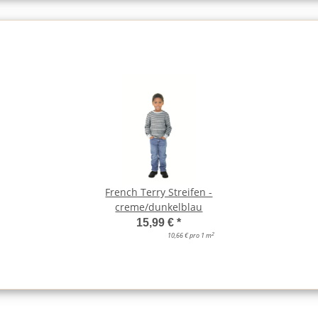
French Terry Streifen -
creme/dunkelblau
15,99 €
*
2
10,66 € pro 1 m