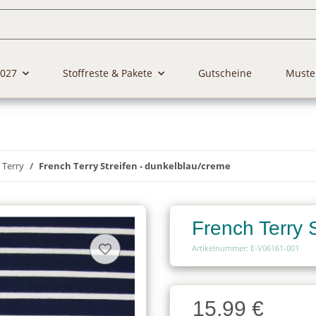
2027
Stoffreste & Pakete
Gutscheine
Muste
 Terry
French Terry Streifen - dunkelblau/creme
French Terry 
Artikelnummer: E-V06161-001
Charge
15,99 €
Charge