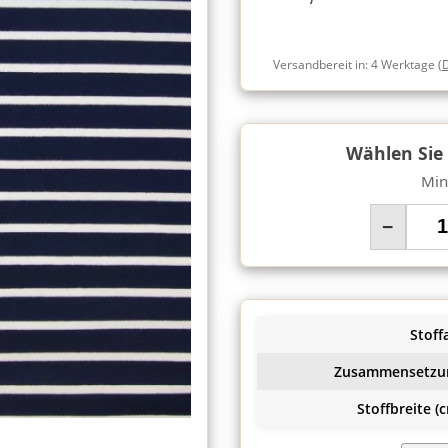
Versandbereit in:
4 Werktage
(
Wählen Sie
Min
−
Stoffa
Zusammensetzu
Stoffbreite (c