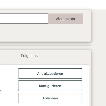
Abonnieren
Folge uns
▶️ YouTube
Alle akzeptieren
📘 Facebook
📸 Instagram
Konfigurieren
s
🎵 TikTok
Ablehnen
💬 WhatsApp