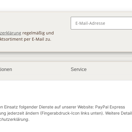
Newsletter Abonnieren
zerklärung
regelmäßig und
ktsortiment per E-Mail zu.
tionen
Service
ngsmöglichkeiten
Geschenkgutscheine
andbedingungen
Großhandel
etter
den Einsatz folgender Dienste auf unserer Website: PayPal Express
ng jederzeit ändern (Fingerabdruck-Icon links unten). Weitere Detail
chutzerklärung
.