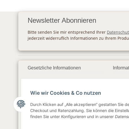
Newsletter Abonnieren
Bitte senden Sie mir entsprechend Ihrer
Datenschut
jederzeit widerruflich Informationen zu Ihrem Produ
Gesetzliche Informationen
Informa
Datenschutz
Zahlu
Wie wir Cookies & Co nutzen
AGB
Vers
Sitemap
Newsl
Durch Klicken auf „Alle akzeptieren“ gestatten Sie 
Checkout und Ratenzahlung. Sie können die Einstellu
Impressum
finden Sie unter
Konfigurieren
und in unserer
Datens
Widerrufsrecht