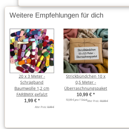
Weitere Empfehlungen für dich
20 x 3 Meter -
Strickbündchen 10 x
Schrägband
0,5 Meter -
Baumwolle 1,2 cm
Überraschnungspaket
FARBMIX gefalzt
10,99 €
*
10,99 € pro 1 Stück
1,99 €
*
Alter Preis:
19,99 €
Alter Preis:
9,99 €