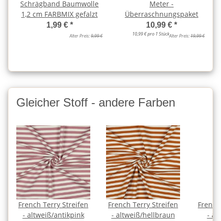
Schrägband Baumwolle
Meter -
1,2 cm FARBMIX gefalzt
Überraschnungspaket
1,99 €
*
10,99 €
*
10,99 € pro 1 Stück
Alter Preis:
9,99 €
Alter Preis:
19,99 €
Gleicher Stoff - andere Farben
French Terry Streifen
French Terry Streifen
French
- altweiß/antikpink
- altweiß/hellbraun
- al