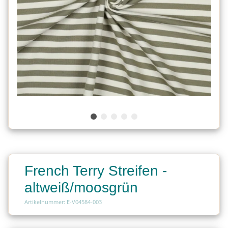
French Terry Streifen -
altweiß/moosgrün
Artikelnummer: E-V04584-003