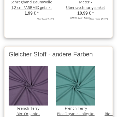
Schrägband Baumwolle
Meter -
1,2 cm FARBMIX gefalzt
Überraschnungspaket
1,99 €
*
10,99 €
*
10,99 € pro 1 Stück
Alter Preis:
9,99 €
Alter Preis:
19,99 €
Gleicher Stoff - andere Farben
French Terry
French Terry
Fr
Bio~Organic -
Bio~Organic - altgrün
Bio~Or