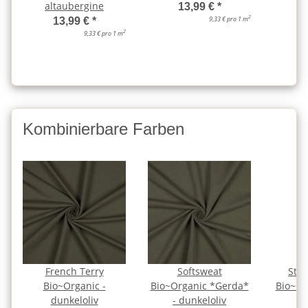
altaubergine
13,99 €
*
2
9,33 € pro 1 m
13,99 €
*
2
9,33 € pro 1 m
Kombinierbare Farben
French Terry
Softsweat
Str
Bio~Organic -
Bio~Organic *Gerda*
Bio~Or
dunkeloliv
- dunkeloliv
- 