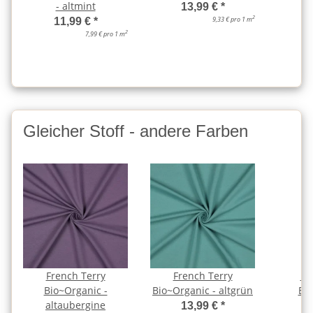
- altmint
13,99 €
*
2
9,33 € pro 1 m
11,99 €
*
2
7,99 € pro 1 m
Gleicher Stoff - andere Farben
French Terry
French Terry
Fr
Bio~Organic -
Bio~Organic - altgrün
Bio
altaubergine
a
13,99 €
*