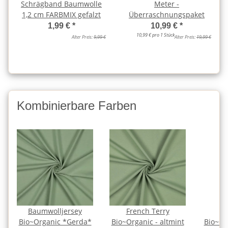
Schrägband Baumwolle
Meter -
1,2 cm FARBMIX gefalzt
Überraschnungspaket
1,99 €
*
10,99 €
*
10,99 € pro 1 Stück
Alter Preis:
9,99 €
Alter Preis:
19,99 €
Kombinierbare Farben
Baumwolljersey
French Terry
S
Bio~Organic *Gerda*
Bio~Organic - altmint
Bio~Or