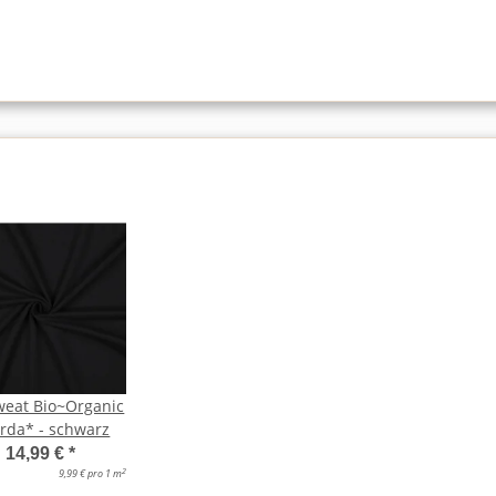
weat Bio~Organic
rda* - schwarz
14,99 €
*
2
9,99 € pro 1 m