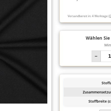
Versandbereit in:
4 Werktage
(
Wählen Sie
Min
−
Stoffa
Zusammensetzu
Stoffbreite (c