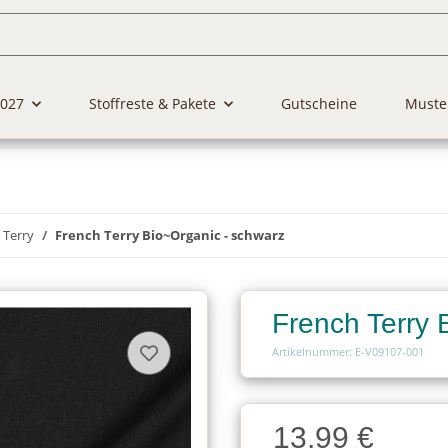
2027
Stoffreste & Pakete
Gutscheine
Muste
 Terry
French Terry Bio~Organic - schwarz
French Terry 
Artikelnummer: E-V09107-001
Charge
13,99 €
Charge