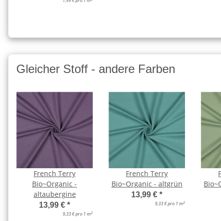
7,99 € pro 1 m
Gleicher Stoff - andere Farben
French Terry
French Terry
Bio~Organic -
Bio~Organic - altgrün
Bio~O
altaubergine
13,99 €
*
2
9,33 € pro 1 m
13,99 €
*
2
9,33 € pro 1 m