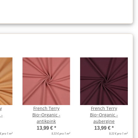
y
French Terry
French Terry
 -
Bio~Organic -
Bio~Organic -
antikpink
aubergine
13,99 €
*
13,99 €
*
2
2
2
 € pro 1 m
9,33 € pro 1 m
9,33 € pro 1 m