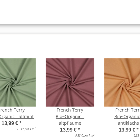
French Terry
French Terry
French Terr
rganic - altmint
Bio~Organic -
Bio~Organic
altpflaume
antiklachs
13,99 €
*
2
9,33 € pro 1 m
13,99 €
*
13,99 €
*
2
9,33 € pro 1 m
9,33