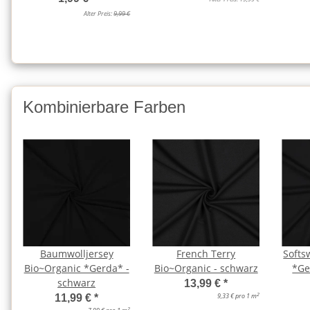
Alter Preis:
9,99 €
Kombinierbare Farben
Baumwolljersey
French Terry
Softs
Bio~Organic *Gerda* -
Bio~Organic - schwarz
*Ge
schwarz
13,99 €
*
2
9,33 € pro 1 m
11,99 €
*
2