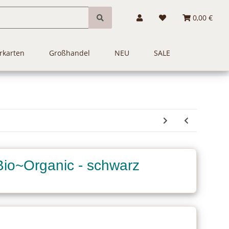
0,00 €
rkarten
Großhandel
NEU
SALE
Bio~Organic - schwarz