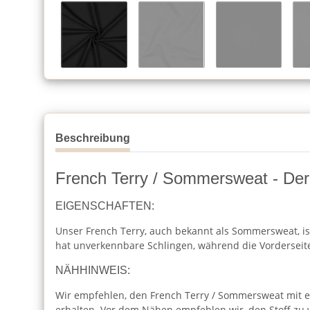
Beschreibung
French Terry / Sommersweat - Der 
EIGENSCHAFTEN:
Unser French Terry, auch bekannt als Sommersweat, ist 
hat unverkennbare Schlingen, während die Vorderseite 
NÄHHINWEIS:
Wir empfehlen, den French Terry / Sommersweat mit eine
erhalten. Vor dem Nähen empfehlen wir, den Stoff zu