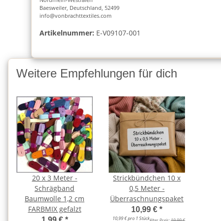
Baesweiler, Deutschland, 52499
info@vonbrachttextiles.com
Artikelnummer:
E-V09107-001
Weitere Empfehlungen für dich
20 x 3 Meter -
Strickbündchen 10 x
Schrägband
0,5 Meter -
Baumwolle 1,2 cm
Überraschnungspaket
FARBMIX gefalzt
10,99 €
*
10,99 € pro 1 Stück
1,99 €
*
Alter Preis:
19,99 €