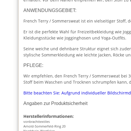
ANWENDUNGSGEBIET:
French Terry / Sommersweat ist ein vielseitiger Stoff
Er ist die perfekte Wahl für Freizeitbekleidung wie J
Kleidungsstücke wie Jogginghosen und Yoga-Outfits.
Seine weiche und dehnbare Struktur eignet sich zudem
stylische Sommerkleidung wie leichte Jacken, Röcke u
PFLEGE:
Wir empfehlen, den French Terry / Sommersweat bei 30
Stoff beim Waschen und Trocknen schrumpfen kann, da
Bitte beachten Sie: Aufgrund individueller Bildschirm
Angaben zur Produktsicherheit
Herstellerinformationen:
vonbrachttextiles
Arnold-Sommerfeld-Ring 20
Nordrhein-Westfalen