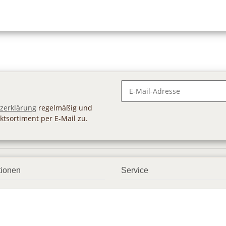
Newsletter Abonnieren
zerklärung
regelmäßig und
ktsortiment per E-Mail zu.
tionen
Service
ngsmöglichkeiten
Geschenkgutscheine
andbedingungen
Großhandel