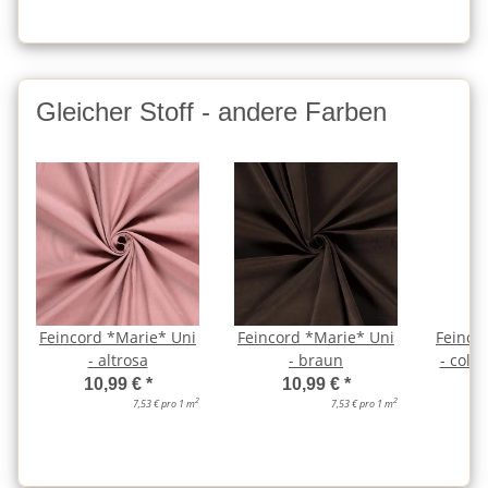
Gleicher Stoff - andere Farben
Feincord *Marie* Uni
Feincord *Marie* Uni
Feinco
- altrosa
- braun
- cold 
10,99 €
*
10,99 €
*
2
2
7,53 € pro 1 m
7,53 € pro 1 m