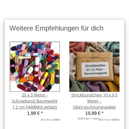
Weitere Empfehlungen für dich
20 x 3 Meter -
Strickbündchen 10 x 0,5
Schrägband Baumwolle
Meter -
1,2 cm FARBMIX gefalzt
Überraschnungspaket
1,99 €
*
10,99 €
*
10,99 € pro 1 Stück
Alter Preis:
9,99 €
Alter Preis:
19,99 €