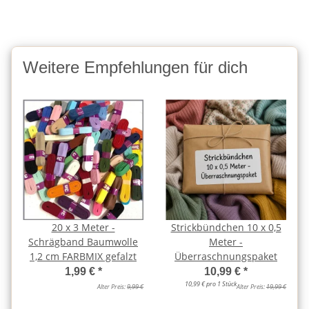
Weitere Empfehlungen für dich
20 x 3 Meter -
Strickbündchen 10 x 0,5
Schrägband Baumwolle
Meter -
1,2 cm FARBMIX gefalzt
Überraschnungspaket
1,99 €
*
10,99 €
*
10,99 € pro 1 Stück
Alter Preis:
9,99 €
Alter Preis:
19,99 €