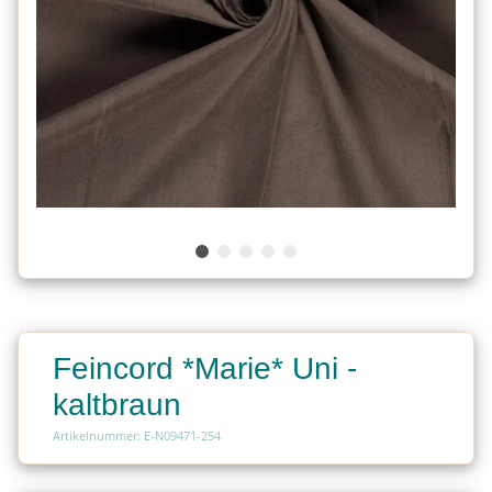
Feincord *Marie* Uni -
kaltbraun
Artikelnummer: E-N09471-254