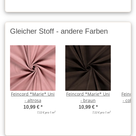
Gleicher Stoff - andere Farben
Feincord *Marie* Uni
Feincord *Marie* Uni
Feinco
- altrosa
- braun
- cold 
10,99 €
*
10,99 €
*
2
2
7,53 € pro 1 m
7,53 € pro 1 m