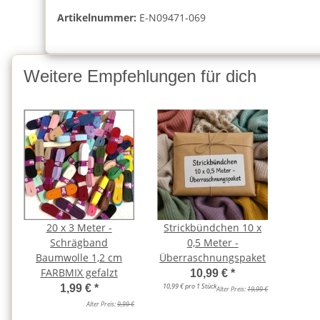
Artikelnummer:
E-N09471-069
Weitere Empfehlungen für dich
20 x 3 Meter -
Strickbündchen 10 x
Schrägband
0,5 Meter -
Baumwolle 1,2 cm
Überraschnungspaket
FARBMIX gefalzt
10,99 €
*
10,99 € pro 1 Stück
1,99 €
*
Alter Preis:
19,99 €
Alter Preis:
9,99 €