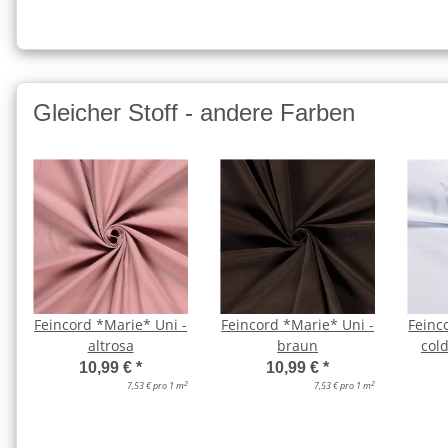
Gleicher Stoff - andere Farben
Feincord *Marie* Uni -
Feincord *Marie* Uni -
Feinc
altrosa
braun
cold
10,99 €
*
10,99 €
*
2
2
7,53 € pro 1 m
7,53 € pro 1 m