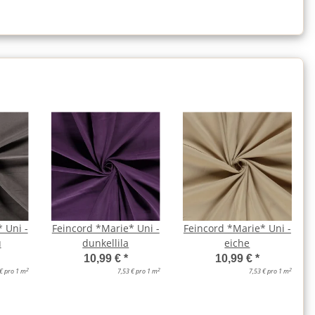
 Uni -
Feincord *Marie* Uni -
Feincord *Marie* Uni -
u
dunkellila
eiche
10,99 €
*
10,99 €
*
2
2
2
 € pro 1 m
7,53 € pro 1 m
7,53 € pro 1 m