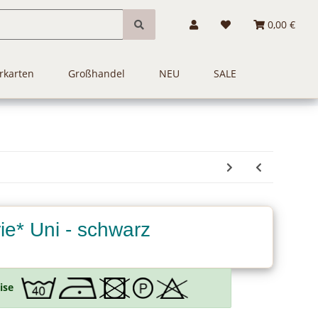
0,00 €
rkarten
Großhandel
NEU
SALE
ie* Uni - schwarz
ise