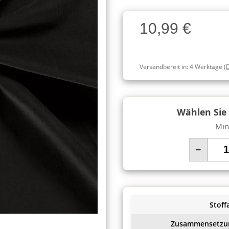
Charge
10,99 €
Charge
Versandbereit in:
4 Werktage
(
Wählen Sie
Min
−
Stoffa
Zusammensetzu