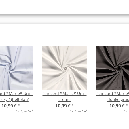
ord *Marie* Uni -
Feincord *Marie* Uni -
Feincord *Marie*
 sky ( (hellblau)
creme
dunkelgra
10,99 €
*
10,99 €
*
10,99 €
*
2
2
7,53 € pro 1 m
7,53 € pro 1 m
7,53