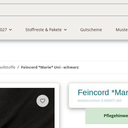
2027
Stoffreste & Pakete
Gutscheine
Muste
llstoffe
Feincord *Marie* Uni - schwarz
Feincord *Mar
Artikelnummer: E-N09471-069
Pflegehinwe