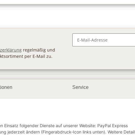
Newsletter Abonnieren
zerklärung
regelmäßig und
ktsortiment per E-Mail zu.
tionen
Service
ngsmöglichkeiten
Geschenkgutscheine
andbedingungen
Großhandel
etter
den Einsatz folgender Dienste auf unserer Website: PayPal Express
ng jederzeit ändern (Fingerabdruck-Icon links unten). Weitere Detail