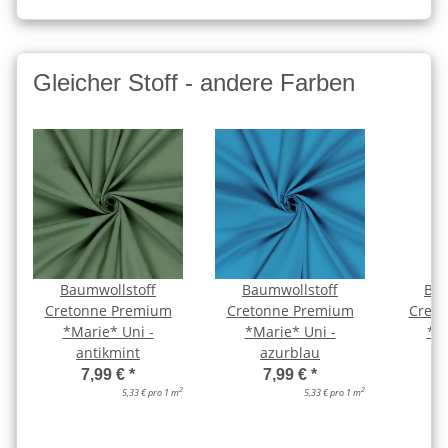
Gleicher Stoff - andere Farben
Baumwollstoff
Baumwollstoff
Bau
Cretonne Premium
Cretonne Premium
Cret
*Marie* Uni -
*Marie* Uni -
*Ma
antikmint
azurblau
7,99 €
*
7,99 €
*
2
2
5,33 € pro 1 m
5,33 € pro 1 m