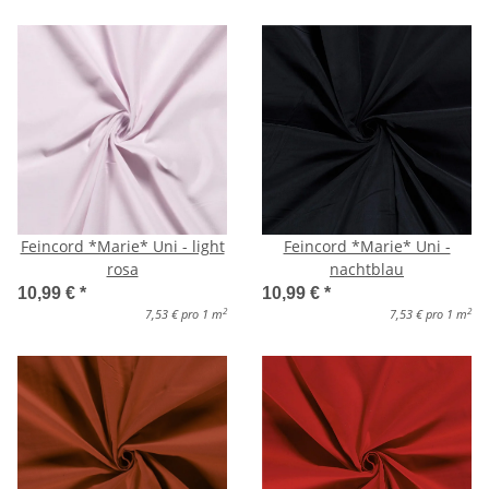
Feincord *Marie* Uni - light
Feincord *Marie* Uni -
rosa
nachtblau
10,99 €
*
10,99 €
*
2
2
7,53 € pro 1 m
7,53 € pro 1 m