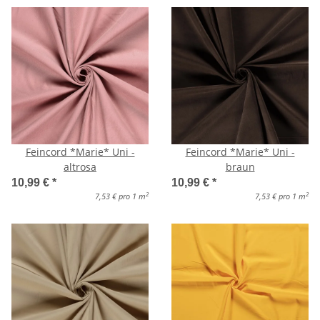
Feincord *Marie* Uni -
Feincord *Marie* Uni -
altrosa
braun
10,99 €
*
10,99 €
*
2
2
7,53 € pro 1 m
7,53 € pro 1 m