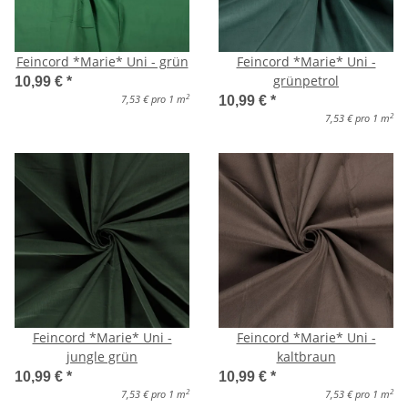
Feincord *Marie* Uni - grün
Feincord *Marie* Uni -
grünpetrol
10,99 €
*
2
7,53 € pro 1 m
10,99 €
*
2
7,53 € pro 1 m
Feincord *Marie* Uni -
Feincord *Marie* Uni -
jungle grün
kaltbraun
10,99 €
*
10,99 €
*
2
2
7,53 € pro 1 m
7,53 € pro 1 m