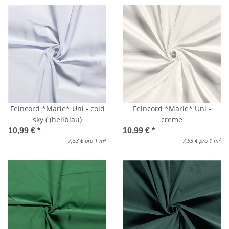
Feincord *Marie* Uni - cold
Feincord *Marie* Uni -
sky ( (hellblau)
creme
10,99 €
*
10,99 €
*
2
2
7,53 € pro 1 m
7,53 € pro 1 m