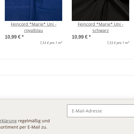
Feincord *Marie* Uni -
Feincord *Marie* Uni -
royalblau
schwarz
10,99 €
*
10,99 €
*
2
2
7,53 € pro 1 m
7,53 € pro 1 m
Newsletter Abonnieren
rklärung
regelmäßig und
sortiment per E-Mail zu.