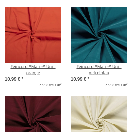
Feincord *Marie* Uni -
Feincord *Marie* Uni -
orange
petrolblau
10,99 €
*
10,99 €
*
2
2
7,53 € pro 1 m
7,53 € pro 1 m