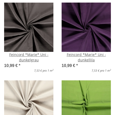
Feincord *Marie* Uni -
Feincord *Marie* Uni -
dunkelgrau
dunkellila
10,99 €
*
10,99 €
*
2
2
7,53 € pro 1 m
7,53 € pro 1 m