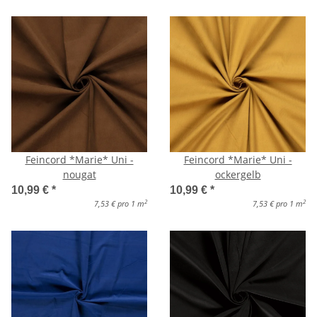
Feincord *Marie* Uni -
Feincord *Marie* Uni -
nougat
ockergelb
10,99 €
*
10,99 €
*
2
2
7,53 € pro 1 m
7,53 € pro 1 m