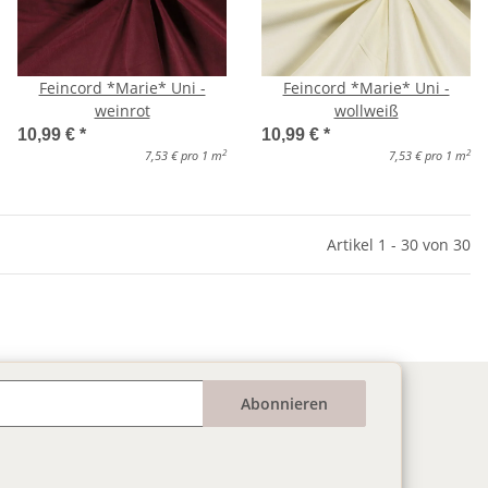
Feincord *Marie* Uni -
Feincord *Marie* Uni -
weinrot
wollweiß
10,99 €
*
10,99 €
*
2
2
7,53 € pro 1 m
7,53 € pro 1 m
Artikel 1 - 30 von 30
Abonnieren