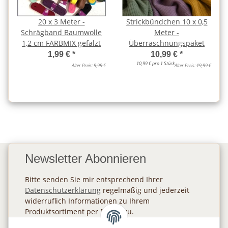
20 x 3 Meter -
Strickbündchen 10 x 0,5
Schrägband Baumwolle
Meter -
1,2 cm FARBMIX gefalzt
Überraschnungspaket
1,99 €
*
10,99 €
*
10,99 € pro 1 Stück
Alter Preis:
9,99 €
Alter Preis:
19,99 €
Newsletter Abonnieren
Bitte senden Sie mir entsprechend Ihrer
Datenschutzerklärung
regelmäßig und jederzeit
widerruflich Informationen zu Ihrem
Produktsortiment per E-Mail zu.