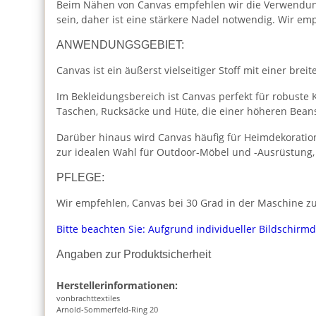
Beim Nähen von Canvas empfehlen wir die Verwendung 
sein, daher ist eine stärkere Nadel notwendig. Wir e
ANWENDUNGSGEBIET:
Canvas ist ein äußerst vielseitiger Stoff mit einer br
Im Bekleidungsbereich ist Canvas perfekt für robuste K
Taschen, Rucksäcke und Hüte, die einer höheren Bea
Darüber hinaus wird Canvas häufig für Heimdekoratio
zur idealen Wahl für Outdoor-Möbel und -Ausrüstung,
PFLEGE:
Wir empfehlen, Canvas bei 30 Grad in der Maschine zu
Bitte beachten Sie: Aufgrund individueller Bildschirm
Angaben zur Produktsicherheit
Herstellerinformationen:
vonbrachttextiles
Arnold-Sommerfeld-Ring 20