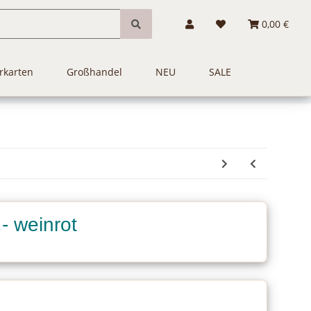
0,00 €
rkarten
Großhandel
NEU
SALE
- weinrot