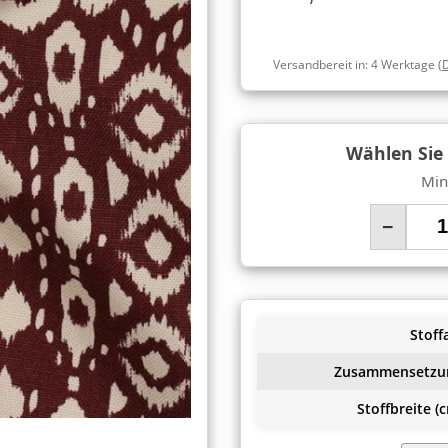
Versandbereit in:
4 Werktage
(
Wählen Sie
Min
−
Stoffa
Zusammensetzu
Stoffbreite (c