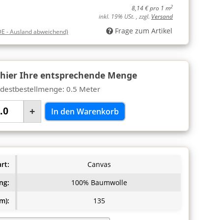
2
8,14 € pro 1 m
inkl. 19% USt. , zzgl.
Versand
Frage zum Artikel
DE - Ausland abweichend)
 hier Ihre entsprechende Menge
destbestellmenge: 0.5 Meter
+
In den Warenkorb
rt:
Canvas
ng:
100% Baumwolle
m):
135