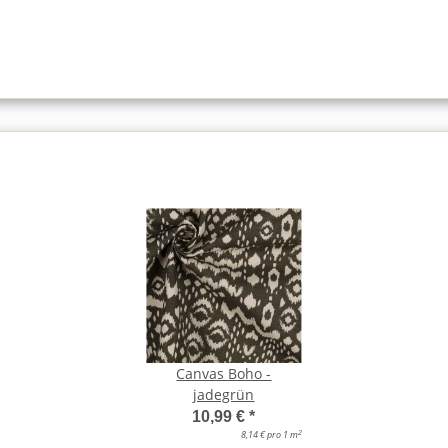
Canvas Boho -
jadegrün
10,99 €
*
2
8,14 € pro 1 m