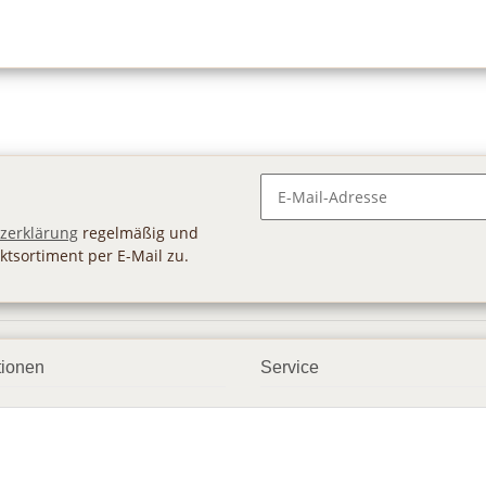
Newsletter Abonnieren
zerklärung
regelmäßig und
ktsortiment per E-Mail zu.
tionen
Service
ngsmöglichkeiten
Geschenkgutscheine
andbedingungen
Großhandel