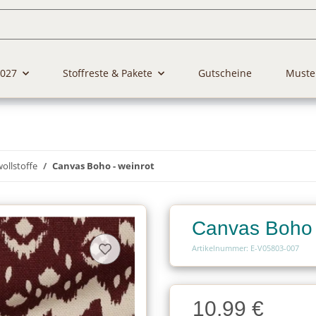
2027
Stoffreste & Pakete
Gutscheine
Muste
llstoffe
Canvas Boho - weinrot
Canvas Boho 
Artikelnummer: E-V05803-007
Charge
10,99 €
Charge