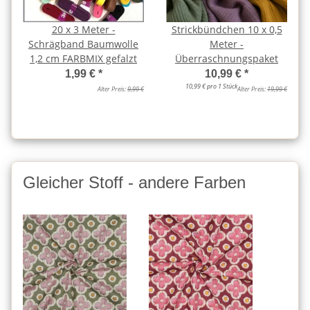
20 x 3 Meter -
Strickbündchen 10 x 0,5
Schrägband Baumwolle
Meter -
1,2 cm FARBMIX gefalzt
Überraschnungspaket
1,99 €
*
10,99 €
*
10,99 € pro 1 Stück
Alter Preis:
9,99 €
Alter Preis:
19,99 €
Gleicher Stoff - andere Farben