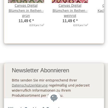
Canvas Digital
Canvas Digital
Can
Blümchen in Reihen -
Blümchen in Reihen -
Kachel
grün
weinrot
a
11,49 €
*
11,49 €
*
2
2
8,33 € pro 1 m
8,33 € pro 1 m
Newsletter Abonnieren
Bitte senden Sie mir entsprechend Ihrer
Datenschutzerklärung
regelmäßig und jederzeit
widerruflich Informationen zu Ihrem
Produktsortiment per E-Mail zu.
Abonnieren