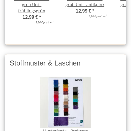
grob Uni -
grob Uni - antikpink
grob 
frühlingsgrün
12,99 €
*
2
8,96 € pro 1 m
12,99 €
*
2
8,96 € pro 1 m
Stoffmuster & Laschen
Musterkarte - Breitcord