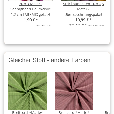
20 x 3 Meter -
Strickbündchen 10 x 0,5
Schrägband Baumwolle
Meter -
1,2 cm FARBMIX gefalzt
Überraschnungspaket
1,99 €
*
10,99 €
*
10,99 € pro 1 Stück
Alter Preis:
9,99 €
Alter Preis:
19,99 €
Gleicher Stoff - andere Farben
Breitcord *Marie*
Breitcord *Marie*
Breit