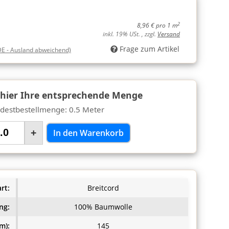
2
8,96 € pro 1 m
inkl. 19% USt. , zzgl.
Versand
Frage zum Artikel
DE - Ausland abweichend)
 hier Ihre entsprechende Menge
destbestellmenge: 0.5 Meter
+
In den Warenkorb
rt:
Breitcord
ng:
100% Baumwolle
m):
145