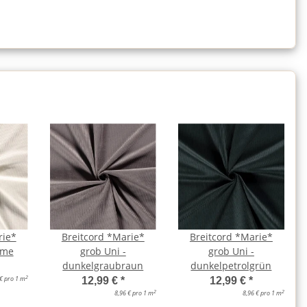
rie*
Breitcord *Marie*
Breitcord *Marie*
eme
grob Uni -
grob Uni -
dunkelgraubraun
dunkelpetrolgrün
2
 € pro 1 m
12,99 €
*
12,99 €
*
2
2
8,96 € pro 1 m
8,96 € pro 1 m