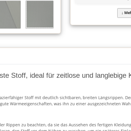
ste Stoff, ideal für zeitlose und langlebig
pazierfähiger Stoff mit deutlich sichtbaren, breiten Längsrippen. De
d gute Wärmeeigenschaften, was ihn zu einer ausgezeichneten Wahl
 der Rippen zu beachten, da sie das Aussehen des fertigen Kleidu
daran, den Stoff vor dem Nähen zu waschen, um ein späteres Einla