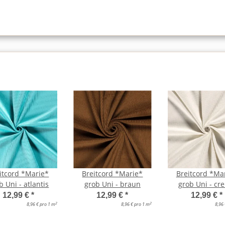
itcord *Marie*
Breitcord *Marie*
Breitcord *Ma
b Uni - atlantis
grob Uni - braun
grob Uni - cr
12,99 €
*
12,99 €
*
12,99 €
*
2
2
8,96 € pro 1 m
8,96 € pro 1 m
8,96