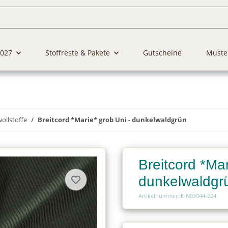
2027
Stoffreste & Pakete
Gutscheine
Muste
llstoffe
Breitcord *Marie* grob Uni - dunkelwaldgrün
Breitcord *Mar
dunkelwaldgr
Artikelnummer: E-N03044-224
Charge