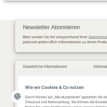
Newsletter Abonnieren
Bitte senden Sie mir entsprechend Ihrer
Datenschut
jederzeit widerruflich Informationen zu Ihrem Produ
Gesetzliche Informationen
Informa
Datenschutz
Zahlu
Wie wir Cookies & Co nutzen
AGB
Vers
Sitemap
Newsl
Durch Klicken auf „Alle akzeptieren“ gestatten Sie 
Checkout und Ratenzahlung. Sie können die Einstellu
Impressum
finden Sie unter
Konfigurieren
und in unserer
Datens