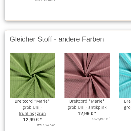
Gleicher Stoff - andere Farben
Breitcord *Marie*
Breitcord *Marie*
Bre
grob Uni -
grob Uni - antikpink
gro
frühlingsgrün
12,99 €
*
2
8,96 € pro 1 m
12,99 €
*
2
8,96 € pro 1 m