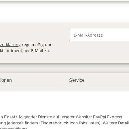
Newsletter Abonnieren
zerklärung
regelmäßig und
ktsortiment per E-Mail zu.
tionen
Service
ngsmöglichkeiten
Geschenkgutscheine
andbedingungen
Großhandel
etter
den Einsatz folgender Dienste auf unserer Website: PayPal Express
ng jederzeit ändern (Fingerabdruck-Icon links unten). Weitere Detail
chutzerklärung
.