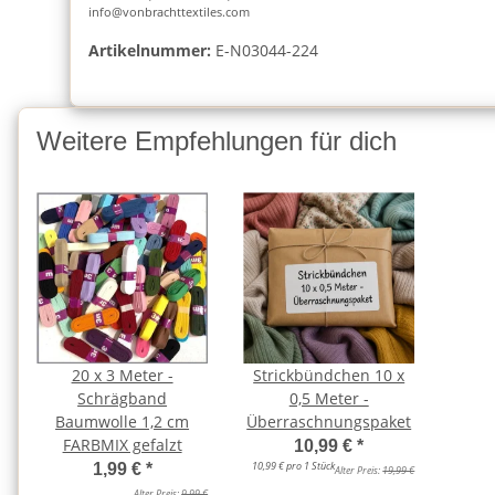
info@vonbrachttextiles.com
Artikelnummer:
E-N03044-224
Weitere Empfehlungen für dich
20 x 3 Meter -
Strickbündchen 10 x
Schrägband
0,5 Meter -
Baumwolle 1,2 cm
Überraschnungspaket
FARBMIX gefalzt
10,99 €
*
10,99 € pro 1 Stück
1,99 €
*
Alter Preis:
19,99 €
Alter Preis:
9,99 €