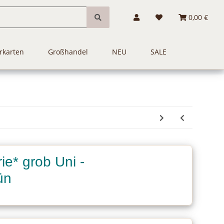
0,00 €
rkarten
Großhandel
NEU
SALE
ie* grob Uni -
ün