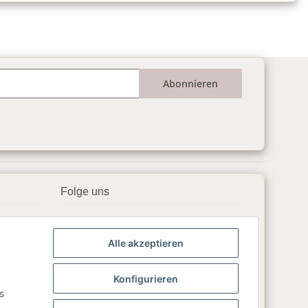
Abonnieren
Folge uns
▶️ YouTube
Alle akzeptieren
📘 Facebook
📸 Instagram
Konfigurieren
s
🎵 TikTok