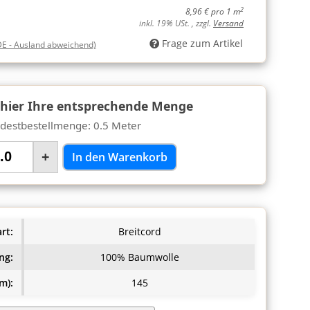
2
8,96 € pro 1 m
inkl. 19% USt. , zzgl.
Versand
Frage zum Artikel
DE - Ausland abweichend)
 hier Ihre entsprechende Menge
destbestellmenge: 0.5 Meter
+
In den Warenkorb
rt:
Breitcord
ng:
100% Baumwolle
m):
145