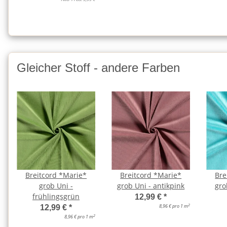
Gleicher Stoff - andere Farben
Breitcord *Marie*
Breitcord *Marie*
Bre
grob Uni -
grob Uni - antikpink
gro
frühlingsgrün
12,99 €
*
2
8,96 € pro 1 m
12,99 €
*
2
8,96 € pro 1 m