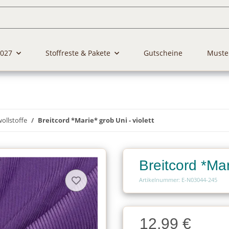
2027
Stoffreste & Pakete
Gutscheine
Muste
llstoffe
Breitcord *Marie* grob Uni - violett
Breitcord *Mar
Artikelnummer: E-N03044-245
Charge
12,99 €
Charge