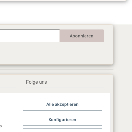
Abonnieren
Folge uns
▶️ YouTube
Alle akzeptieren
📘 Facebook
📸 Instagram
Konfigurieren
s
🎵 TikTok