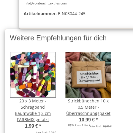
info@vonbrachttextiles.com
Artikelnummer:
E-N03044-245
Weitere Empfehlungen für dich
20 x 3 Meter -
Strickbündchen 10 x
Schrägband
0,5 Meter -
Baumwolle 1,2 cm
Überraschnungspaket
FARBMIX gefalzt
10,99 €
*
10,99 € pro 1 Stück
1,99 €
*
Alter Preis:
19,99 €
Alter Preis:
9,99 €