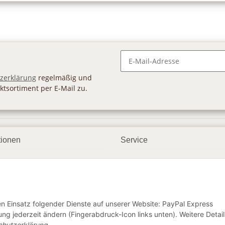
Newsletter Abonnieren
zerklärung
regelmäßig und
ktsortiment per E-Mail zu.
tionen
Service
ngsmöglichkeiten
Geschenkgutscheine
andbedingungen
Großhandel
etter
den Einsatz folgender Dienste auf unserer Website: PayPal Express
ng jederzeit ändern (Fingerabdruck-Icon links unten). Weitere Detail
chutzerklärung
.