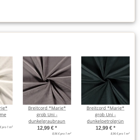
rie*
Breitcord *Marie*
Breitcord *Marie*
eme
grob Uni -
grob Uni -
dunkelgraubraun
dunkelpetrolgrün
2
 € pro 1 m
12,99 €
*
12,99 €
*
2
2
8,96 € pro 1 m
8,96 € pro 1 m