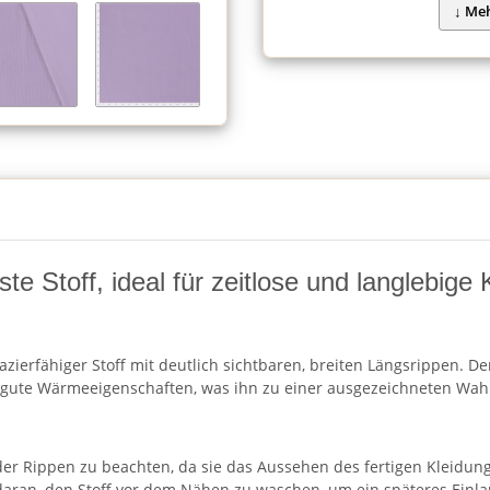
ste Stoff, ideal für zeitlose und langlebig
pazierfähiger Stoff mit deutlich sichtbaren, breiten Längsrippen. De
d gute Wärmeeigenschaften, was ihn zu einer ausgezeichneten Wahl
 der Rippen zu beachten, da sie das Aussehen des fertigen Kleidu
daran, den Stoff vor dem Nähen zu waschen, um ein späteres Einla