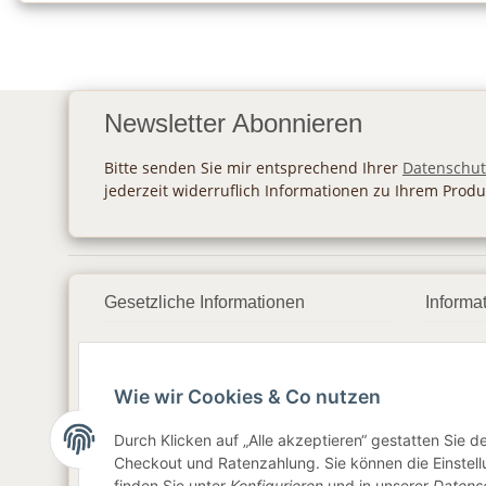
Newsletter Abonnieren
Bitte senden Sie mir entsprechend Ihrer
Datenschut
jederzeit widerruflich Informationen zu Ihrem Produ
Gesetzliche Informationen
Informa
Datenschutz
Zahlu
Wie wir Cookies & Co nutzen
AGB
Vers
Sitemap
Newsl
Durch Klicken auf „Alle akzeptieren“ gestatten Sie 
Checkout und Ratenzahlung. Sie können die Einstellu
Impressum
finden Sie unter
Konfigurieren
und in unserer
Datens