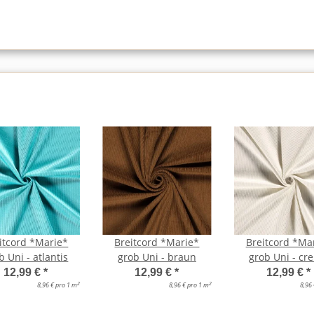
itcord *Marie*
Breitcord *Marie*
Breitcord *Ma
b Uni - atlantis
grob Uni - braun
grob Uni - cr
12,99 €
*
12,99 €
*
12,99 €
*
2
2
8,96 € pro 1 m
8,96 € pro 1 m
8,96