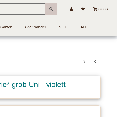
0,00 €
rkarten
Großhandel
NEU
SALE
ie* grob Uni - violett