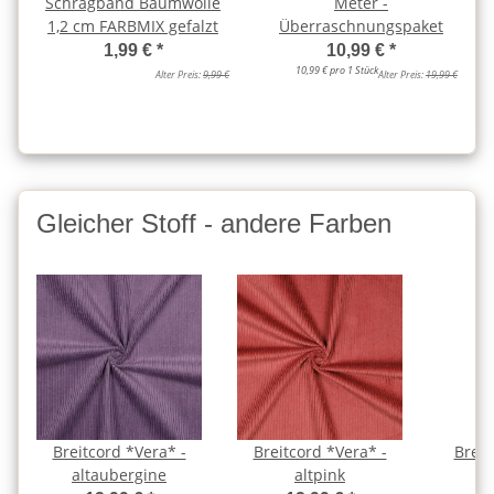
Schrägband Baumwolle
Meter -
1,2 cm FARBMIX gefalzt
Überraschnungspaket
1,99 €
*
10,99 €
*
10,99 € pro 1 Stück
Alter Preis:
9,99 €
Alter Preis:
19,99 €
Gleicher Stoff - andere Farben
Breitcord *Vera* -
Breitcord *Vera* -
Breit
altaubergine
altpink