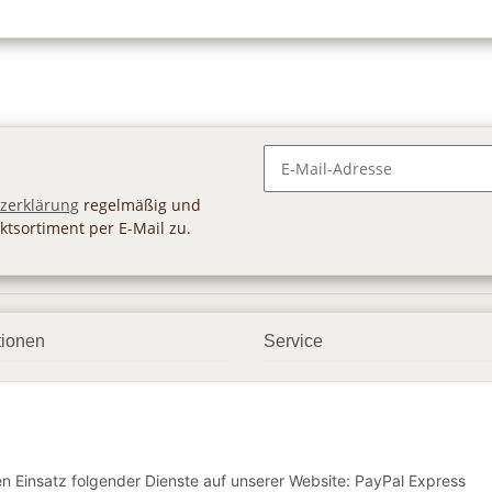
Newsletter Abonnieren
zerklärung
regelmäßig und
ktsortiment per E-Mail zu.
tionen
Service
ngsmöglichkeiten
Geschenkgutscheine
andbedingungen
Großhandel
etter
den Einsatz folgender Dienste auf unserer Website: PayPal Express