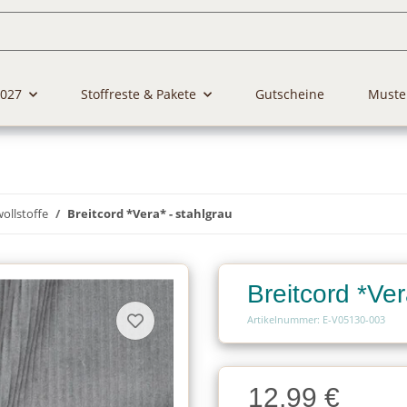
2027
Stoffreste & Pakete
Gutscheine
Muste
llstoffe
Breitcord *Vera* - stahlgrau
Breitcord *Ver
Artikelnummer: E-V05130-003
Charge
12,99 €
Charge