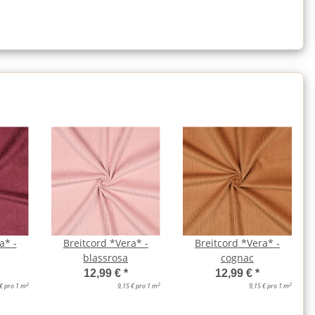
a* -
Breitcord *Vera* -
Breitcord *Vera* -
blassrosa
cognac
12,99 €
*
12,99 €
*
2
2
2
 € pro 1 m
9,15 € pro 1 m
9,15 € pro 1 m