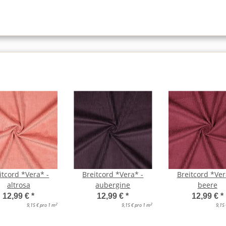
itcord *Vera* -
Breitcord *Vera* -
Breitcord *Ver
altrosa
aubergine
beere
12,99 €
*
12,99 €
*
12,99 €
*
2
2
9,15 € pro 1 m
9,15 € pro 1 m
9,15