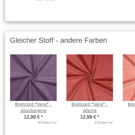
Gleicher Stoff - andere Farben
Breitcord *Vera* -
Breitcord *Vera* -
Bre
altaubergine
altpink
12,99 €
*
12,99 €
*
2
2
9,15 € pro 1 m
9,15 € pro 1 m