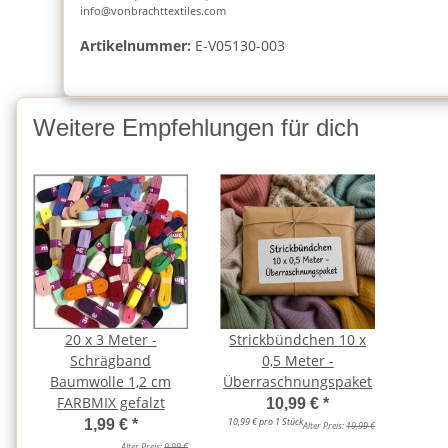
info@vonbrachttextiles.com
Artikelnummer:
E-V05130-003
Weitere Empfehlungen für dich
20 x 3 Meter -
Strickbündchen 10 x
Schrägband
0,5 Meter -
Baumwolle 1,2 cm
Überraschnungspaket
FARBMIX gefalzt
10,99 €
*
10,99 € pro 1 Stück
1,99 €
*
Alter Preis:
19,99 €
Alter Preis:
9,99 €