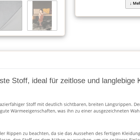
ste Stoff, ideal für zeitlose und langlebig
pazierfähiger Stoff mit deutlich sichtbaren, breiten Längsrippen. De
d gute Wärmeeigenschaften, was ihn zu einer ausgezeichneten Wahl
 der Rippen zu beachten, da sie das Aussehen des fertigen Kleidu
daran, den Stoff vor dem Nähen zu waschen, um ein späteres Einla