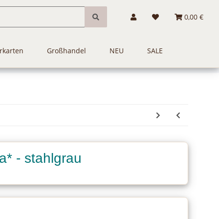
0,00 €
rkarten
Großhandel
NEU
SALE
a* - stahlgrau