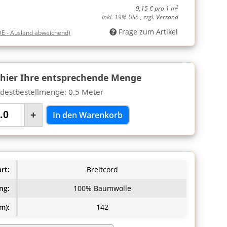
2
9,15 € pro 1 m
inkl. 19% USt. , zzgl.
Versand
Frage zum Artikel
DE - Ausland abweichend)
 hier Ihre entsprechende Menge
destbestellmenge: 0.5 Meter
+
In den Warenkorb
rt:
Breitcord
ng:
100% Baumwolle
m):
142