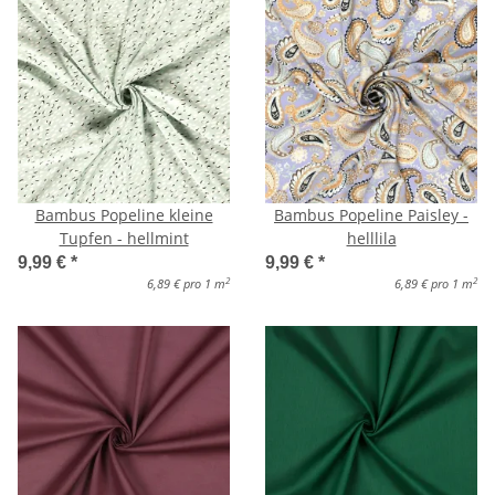
Bambus Popeline kleine
Bambus Popeline Paisley -
Tupfen - hellmint
helllila
9,99 €
*
9,99 €
*
2
2
6,89 € pro 1 m
6,89 € pro 1 m