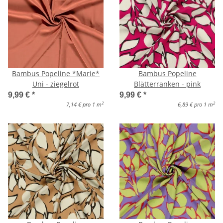
Bambus Popeline *Marie*
Bambus Popeline
Uni - ziegelrot
Blätterranken - pink
9,99 €
*
9,99 €
*
2
2
7,14 € pro 1 m
6,89 € pro 1 m