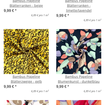
Bambus Popeline
Bambus Popeline
Blätterranken - beige
Blätterranken -
limette/lavendel
9,99 €
*
2
6,89 € pro 1 m
9,99 €
*
2
6,89 € pro 1 m
Bambus Popeline
Bambus Popeline
Blätterzweige - gelb
Blumenkunst - dunkelblau
9,99 €
*
9,99 €
*
2
2
6,89 € pro 1 m
6,89 € pro 1 m