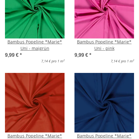
Bambus Popeline *Marie*
Bambus Popeline *Marie*
Uni - maigrün
Uni - pink
9,99 €
*
9,99 €
*
2
2
7,14 € pro 1 m
7,14 € pro 1 m
Bambus Popeline *Marie*
Bambus Popeline *Marie*