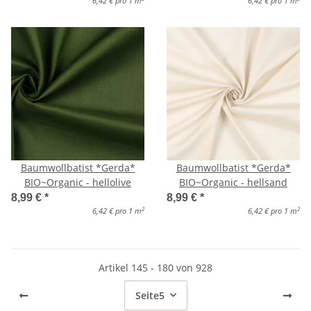
6,42 € pro 1 m
6,42 € pro 1 m
Baumwollbatist *Gerda*
Baumwollbatist *Gerda*
BIO~Organic - hellolive
BIO~Organic - hellsand
8,99 €
*
8,99 €
*
2
2
6,42 € pro 1 m
6,42 € pro 1 m
Artikel 145 - 180 von 928
Seite
5