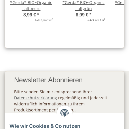
*Gerda* BIO~Organic
*Gerda* BIO~Organic
*Gerda
- altbeere
- altgrün
- 
8,99 €
*
8,99 €
*
2
2
6,42 € pro 1 m
6,42 € pro 1 m
Newsletter Abonnieren
Bitte senden Sie mir entsprechend Ihrer
Datenschutzerklärung
regelmäßig und jederzeit
widerruflich Informationen zu Ihrem
Produktsortiment per E-Mail zu.
Abonnieren
Wie wir Cookies & Co nutzen