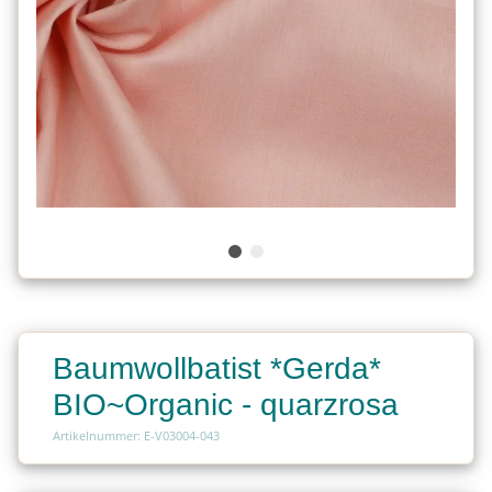
Baumwollbatist *Gerda*
BIO~Organic - quarzrosa
Artikelnummer: E-V03004-043