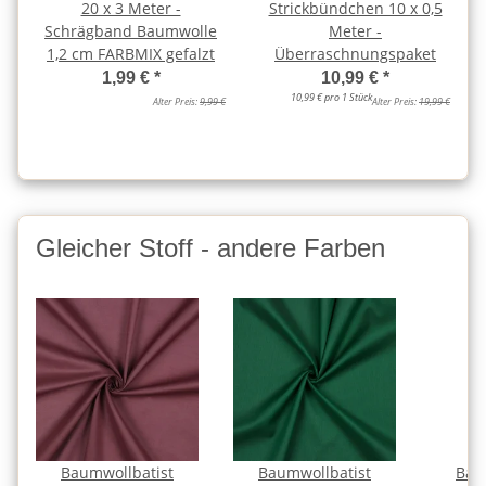
20 x 3 Meter -
Strickbündchen 10 x 0,5
Schrägband Baumwolle
Meter -
1,2 cm FARBMIX gefalzt
Überraschnungspaket
1,99 €
*
10,99 €
*
10,99 € pro 1 Stück
Alter Preis:
9,99 €
Alter Preis:
19,99 €
Gleicher Stoff - andere Farben
Baumwollbatist
Baumwollbatist
Bau