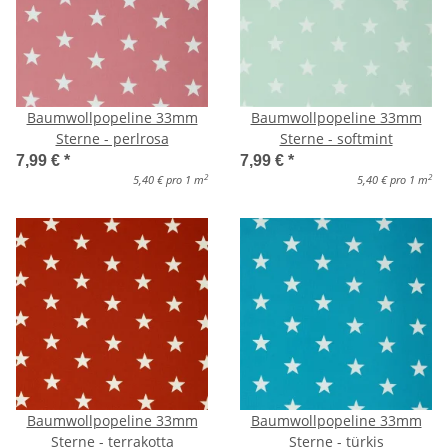
Baumwollpopeline 33mm
Baumwollpopeline 33mm
Sterne - perlrosa
Sterne - softmint
7,99 €
*
7,99 €
*
2
2
5,40 € pro 1 m
5,40 € pro 1 m
Baumwollpopeline 33mm
Baumwollpopeline 33mm
Sterne - terrakotta
Sterne - türkis