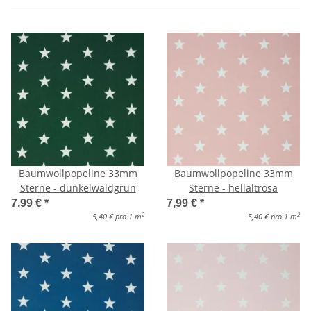
Baumwollpopeline 33mm
Baumwollpopeline 33mm
Sterne - dunkelwaldgrün
Sterne - hellaltrosa
7,99 €
*
7,99 €
*
2
2
5,40 € pro 1 m
5,40 € pro 1 m