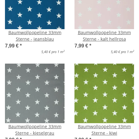
Baumwollpopeline 33mm
Baumwollpopeline 33mm
Sterne - jeansblau
Sterne - kalt hellrosa
7,99 €
*
7,99 €
*
2
2
5,40 € pro 1 m
5,40 € pro 1 m
Baumwollpopeline 33mm
Baumwollpopeline 33mm
Sterne - kieselgrau
Sterne - kiwi