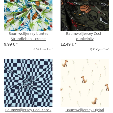
Baumwolljersey buntes
Baumwolljersey Cool -
Strandleben - creme
dunkeloliv
9,99 €
*
12,49 €
*
2
2
6,66 € pro 1 m
8,33 € pro 1 m
Baumwolljersey Cool Karo -
Baumwolljersey Digital