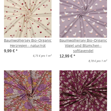
Baumwolljersey Bio~Organic
Baumwolljersey Bio~Organic
Herzregen - natur/rot
Vögel und Blümchen -
softlavendel
9,99 €
*
2
6,75 € pro 1 m
12,99 €
*
2
8,78 € pro 1 m