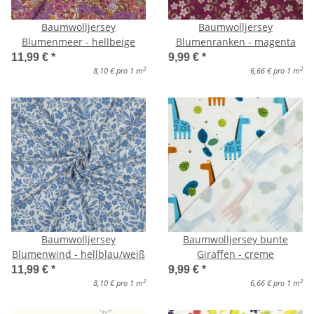
Baumwolljersey
Baumwolljersey
Blumenmeer - hellbeige
Blumenranken - magenta
11,99 €
*
9,99 €
*
2
2
8,10 € pro 1 m
6,66 € pro 1 m
Baumwolljersey
Baumwolljersey bunte
Blumenwind - hellblau/weiß
Giraffen - creme
11,99 €
*
9,99 €
*
2
2
8,10 € pro 1 m
6,66 € pro 1 m