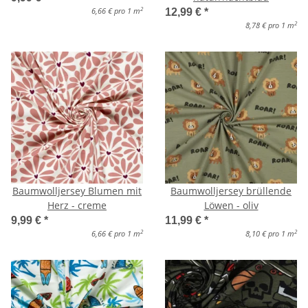
2
6,66 € pro 1 m
12,99 €
*
2
8,78 € pro 1 m
Baumwolljersey Blumen mit
Baumwolljersey brüllende
Herz - creme
Löwen - oliv
9,99 €
*
11,99 €
*
2
2
6,66 € pro 1 m
8,10 € pro 1 m