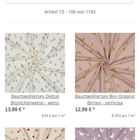
Artikel 73 - 108 von 1182
Baumwolljersey Digital
Baumwolljersey Bio~Organic
Blümchenwiese - weiss
Birnen - perlrosa
13,99 €
*
12,99 €
*
2
2
9,45 € pro 1 m
8,78 € pro 1 m