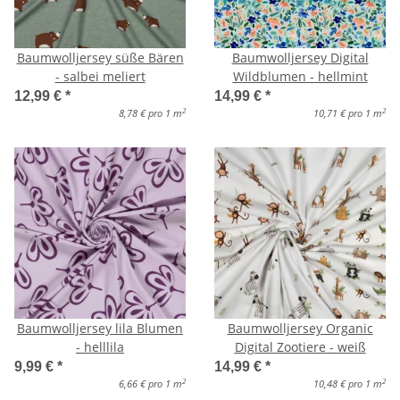
Baumwolljersey süße Bären
Baumwolljersey Digital
- salbei meliert
Wildblumen - hellmint
12,99 €
*
14,99 €
*
2
2
8,78 € pro 1 m
10,71 € pro 1 m
Baumwolljersey lila Blumen
Baumwolljersey Organic
- helllila
Digital Zootiere - weiß
9,99 €
*
14,99 €
*
2
2
6,66 € pro 1 m
10,48 € pro 1 m