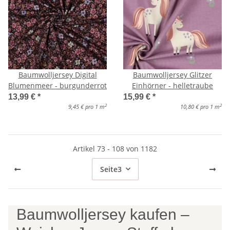
Baumwolljersey Digital
Baumwolljersey Glitzer
Blumenmeer - burgunderrot
Einhörner - helletraube
13,99 €
*
15,99 €
*
2
2
9,45 € pro 1 m
10,80 € pro 1 m
Artikel 73 - 108 von 1182
Seite
3
Baumwolljersey kaufen –