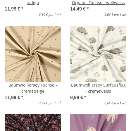
indigo
Organic Füchse - wollweiss
11,99 €
*
14,49 €
*
2
2
8,10 € pro 1 m
9,66 € pro 1 m
Baumwolljersey Füchse -
Baumwolljersey Surfausflug
cremebeige
- cremeweiss
11,99 €
*
9,99 €
*
2
2
7,99 € pro 1 m
6,66 € pro 1 m