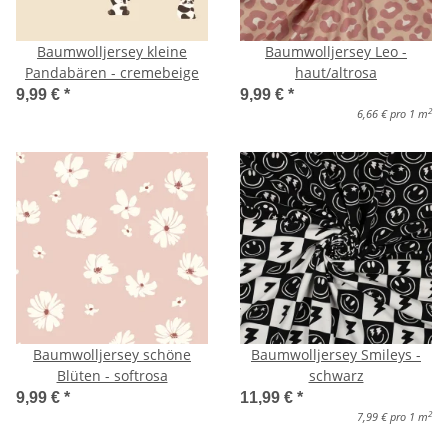
Baumwolljersey kleine
Baumwolljersey Leo -
Pandabären - cremebeige
haut/altrosa
9,99 €
*
9,99 €
*
2
6,66 € pro 1 m
Baumwolljersey schöne
Baumwolljersey Smileys -
Blüten - softrosa
schwarz
9,99 €
*
11,99 €
*
2
7,99 € pro 1 m