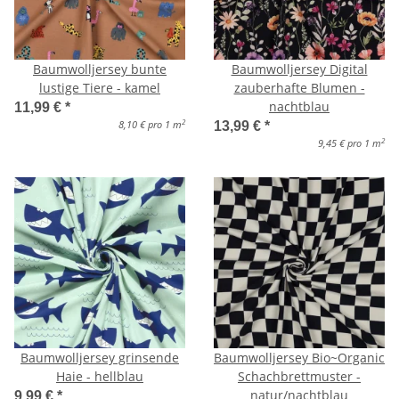
Baumwolljersey bunte
Baumwolljersey Digital
lustige Tiere - kamel
zauberhafte Blumen -
nachtblau
11,99 €
*
2
8,10 € pro 1 m
13,99 €
*
2
9,45 € pro 1 m
Baumwolljersey grinsende
Baumwolljersey Bio~Organic
Haie - hellblau
Schachbrettmuster -
natur/nachtblau
9,99 €
*