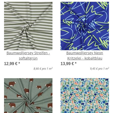
Baumwolljersey Streifen -
Baumwolljersey Neon
softaltgrün
Kritzelei - kobaltblau
12,99 €
*
13,99 €
*
2
2
8,66 € pro 1 m
9,45 € pro 1 m