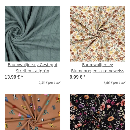
Baumwolljersey Gesteppt
Baumwolljersey
Streifen - altgrün
Blumenregen - cremeweiss
13,99 €
*
9,99 €
*
2
2
9,33 € pro 1 m
6,66 € pro 1 m