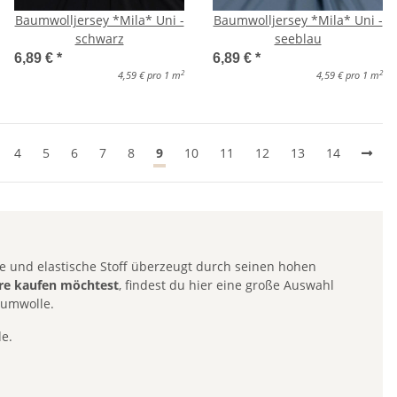
Baumwolljersey *Mila* Uni -
Baumwolljersey *Mila* Uni -
schwarz
seeblau
6,89 €
*
6,89 €
*
2
2
4,59 € pro 1 m
4,59 € pro 1 m
4
5
6
7
8
9
10
11
12
13
14
he und elastische Stoff überzeugt durch seinen hohen
re kaufen möchtest
, findest du hier eine große Auswahl
aumwolle.
de.