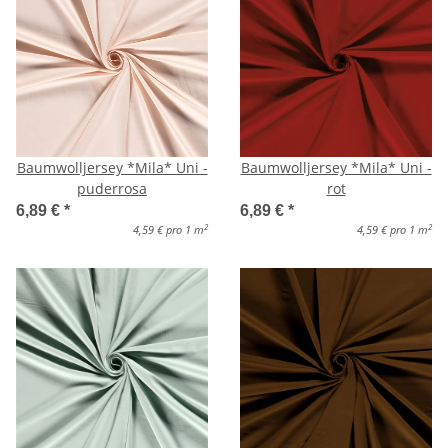
Baumwolljersey *Mila* Uni -
Baumwolljersey *Mila* Uni -
puderrosa
rot
6,89 €
*
6,89 €
*
2
2
4,59 € pro 1 m
4,59 € pro 1 m