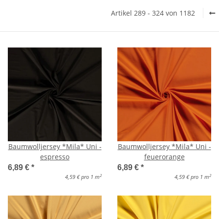
Artikel 289 - 324 von 1182
Baumwolljersey *Mila* Uni -
Baumwolljersey *Mila* Uni -
espresso
feuerorange
6,89 €
*
6,89 €
*
2
2
4,59 € pro 1 m
4,59 € pro 1 m