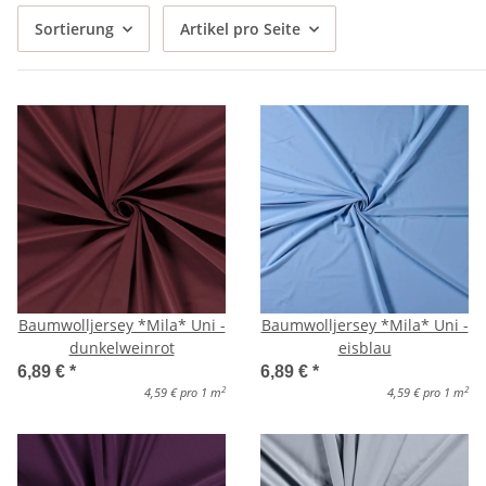
Sortierung
Artikel pro Seite
Baumwolljersey *Mila* Uni -
Baumwolljersey *Mila* Uni -
dunkelweinrot
eisblau
6,89 €
*
6,89 €
*
2
2
4,59 € pro 1 m
4,59 € pro 1 m