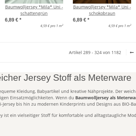
Baumwolljersey *Mila* Uni -
Baumwolljersey *Mila* Uni -
schattengrün
schokobraun
6,89 €
*
6,89 €
*
2
2
4,59 € pro 1 m
4,59 € pro 1 m
Artikel 289 - 324 von 1182
cher Jersey Stoff als Meterware
equeme Kleidung, Babyartikel und kreative Nähprojekte. Der weic
itigen Einsatzmöglichkeiten. Wenn du
Baumwolljersey als Meterwa
i-Jersey bis hin zu modernen Kinderprints und Designs aus BIO-B
 ist ein vielseitiger Stoff für komfortable und alltagstaugliche Mo