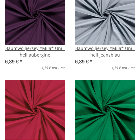
Baumwolljersey *Mila* Uni -
Baumwolljersey *Mila* Uni -
hell aubergine
hell jeansblau
6,89 €
*
6,89 €
*
2
2
4,59 € pro 1 m
4,59 € pro 1 m