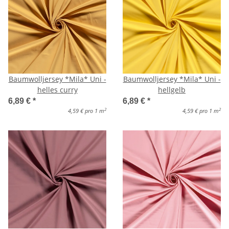
Baumwolljersey *Mila* Uni -
Baumwolljersey *Mila* Uni -
helles curry
hellgelb
6,89 €
*
6,89 €
*
2
2
4,59 € pro 1 m
4,59 € pro 1 m