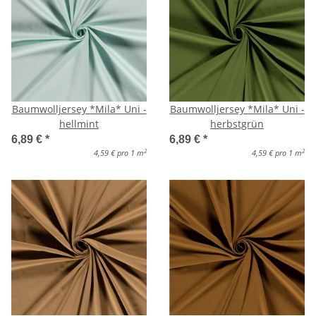
Baumwolljersey *Mila* Uni -
Baumwolljersey *Mila* Uni -
hellmint
herbstgrün
6,89 €
*
6,89 €
*
2
2
4,59 € pro 1 m
4,59 € pro 1 m