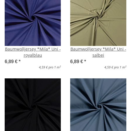
Baumwolljersey *Mila* Uni -
Baumwolljersey *Mila* Uni -
royalblau
salbei
6,89 €
*
6,89 €
*
2
2
4,59 € pro 1 m
4,59 € pro 1 m