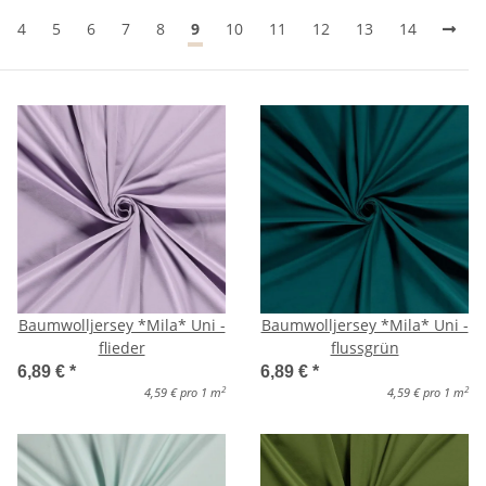
4
5
6
7
8
9
10
11
12
13
14
Baumwolljersey *Mila* Uni -
Baumwolljersey *Mila* Uni -
flieder
flussgrün
6,89 €
*
6,89 €
*
2
2
4,59 € pro 1 m
4,59 € pro 1 m