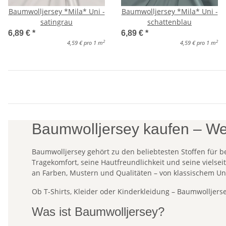
Baumwolljersey *Mila* Uni -
Baumwolljersey *Mila* Uni -
satingrau
schattenblau
6,89 €
*
6,89 €
*
2
2
4,59 € pro 1 m
4,59 € pro 1 m
Baumwolljersey kaufen – Wei
Baumwolljersey gehört zu den beliebtesten Stoffen für b
Tragekomfort, seine Hautfreundlichkeit und seine vielse
an Farben, Mustern und Qualitäten – von klassischem Un
Ob T-Shirts, Kleider oder Kinderkleidung – Baumwolljersey
Was ist Baumwolljersey?