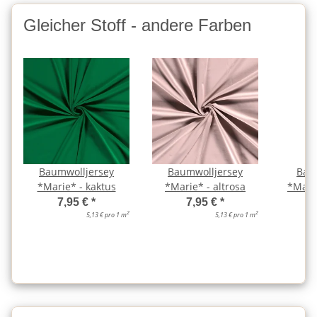
Gleicher Stoff - andere Farben
Baumwolljersey
Baumwolljersey
Bau
*Marie* - kaktus
*Marie* - altrosa
*Marie
7,95 €
*
7,95 €
*
2
2
5,13 € pro 1 m
5,13 € pro 1 m