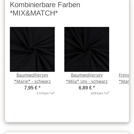
Kombinierbare Farben
*MIX&MATCH*
Baumwolljersey
Baumwolljersey
French
*Marie* - schwarz
*Mila* Uni - schwarz
*Marie*
7,95 €
*
6,89 €
*
2
2
5,13 € pro 1 m
4,59 € pro 1 m