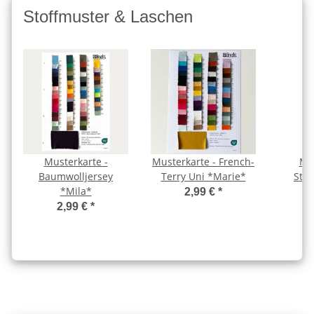
Stoffmuster & Laschen
Musterkarte -
Musterkarte - French-
Mus
Baumwolljersey
Terry Uni *Marie*
Str
*Mila*
2,99 €
*
2,99 €
*