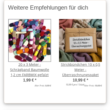
Weitere Empfehlungen für dich
20 x 3 Meter -
Strickbündchen 10 x 0,5
Schrägband Baumwolle
Meter -
1,2 cm FARBMIX gefalzt
Überraschnungspaket
1,99 €
*
10,99 €
*
10,99 € pro 1 Stück
Alter Preis:
9,99 €
Alter Preis:
19,99 €