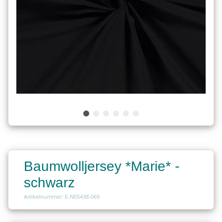
Baumwolljersey *Marie* -
schwarz
Artikelnummer: E-N05438-069