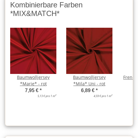
Kombinierbare Farben
*MIX&MATCH*
Baumwolljersey
Baumwolljersey
French
*Marie* - rot
*Mila* Uni - rot
7,95 €
*
6,89 €
*
2
2
5,13 € pro 1 m
4,59 € pro 1 m