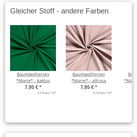
Gleicher Stoff - andere Farben
Baumwolljersey
Baumwolljersey
Bau
*Marie* - kaktus
*Marie* - altrosa
*Marie
7,95 €
*
7,95 €
*
2
2
5,13 € pro 1 m
5,13 € pro 1 m