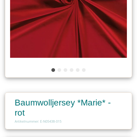
Baumwolljersey *Marie* -
rot
Artikelnummer: E-N05438-015