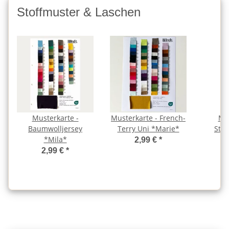
Stoffmuster & Laschen
Musterkarte -
Musterkarte - French-
Mus
Baumwolljersey
Terry Uni *Marie*
Str
*Mila*
2,99 €
*
2,99 €
*