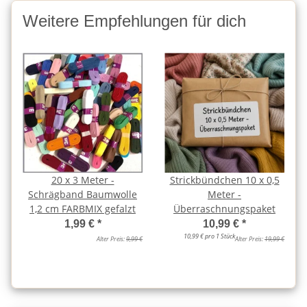
Weitere Empfehlungen für dich
20 x 3 Meter -
Strickbündchen 10 x 0,5
Schrägband Baumwolle
Meter -
1,2 cm FARBMIX gefalzt
Überraschnungspaket
1,99 €
*
10,99 €
*
10,99 € pro 1 Stück
Alter Preis:
9,99 €
Alter Preis:
19,99 €