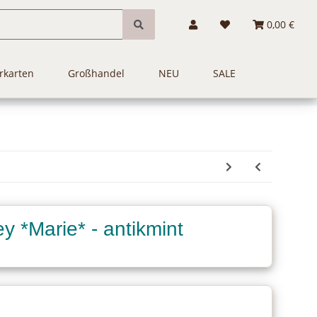
0,00 €
rkarten
Großhandel
NEU
SALE
y *Marie* - antikmint