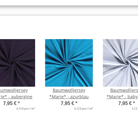
umwolljersey
Baumwolljersey
Baumwolljer
ie* - aubergine
*Marie* - azurblau
*Marie* - baby
7,95 €
*
7,95 €
*
7,95 €
*
2
2
5,13 € pro 1 m
5,13 € pro 1 m
5,13