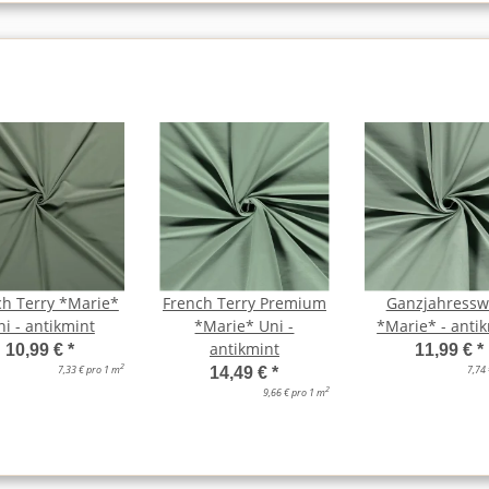
ch Terry *Marie*
French Terry Premium
Ganzjahressw
ni - antikmint
*Marie* Uni -
*Marie* - anti
antikmint
10,99 €
*
11,99 €
*
2
7,33 € pro 1 m
7,74
14,49 €
*
2
9,66 € pro 1 m