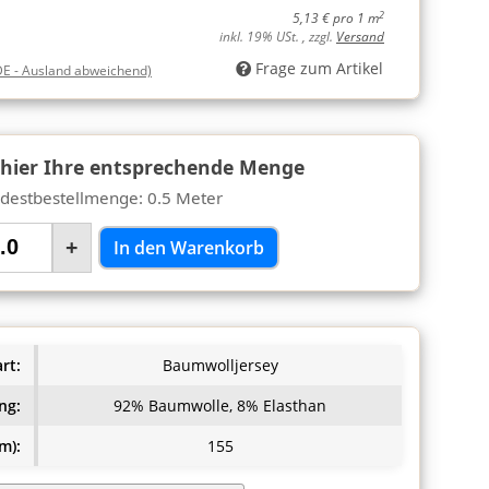
2
5,13 € pro 1 m
inkl. 19% USt. , zzgl.
Versand
Frage zum Artikel
DE - Ausland abweichend)
 hier Ihre entsprechende Menge
destbestellmenge: 0.5 Meter
+
In den Warenkorb
rt:
Baumwolljersey
ng:
92% Baumwolle, 8% Elasthan
m):
155