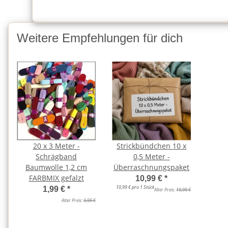
Weitere Empfehlungen für dich
20 x 3 Meter -
Strickbündchen 10 x
Schrägband
0,5 Meter -
Baumwolle 1,2 cm
Überraschnungspaket
FARBMIX gefalzt
10,99 €
*
10,99 € pro 1 Stück
1,99 €
*
Alter Preis:
19,99 €
Alter Preis:
9,99 €