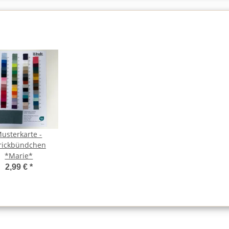
usterkarte -
rickbündchen
*Marie*
2,99 €
*