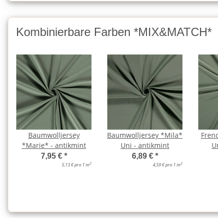
Kombinierbare Farben *MIX&MATCH*
Baumwolljersey
Baumwolljersey *Mila*
Fren
*Marie* - antikmint
Uni - antikmint
U
7,95 €
*
6,89 €
*
2
2
5,13 € pro 1 m
4,59 € pro 1 m