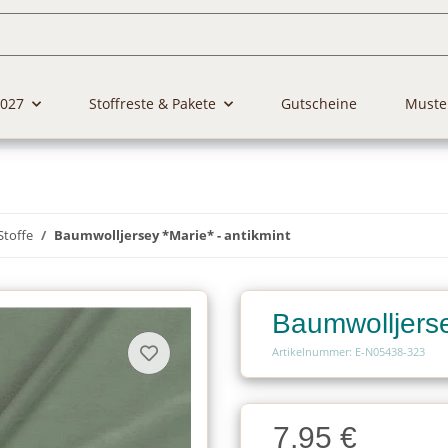
2027
Stoffreste & Pakete
Gutscheine
Muste
Stoffe
Baumwolljersey *Marie* - antikmint
Baumwolljerse
Artikelnummer: E-N05438-323
Charge
7,95 €
Charge