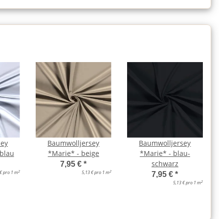
sey
Baumwolljersey
Baumwolljersey
blau
*Marie* - beige
*Marie* - blau-
schwarz
7,95 €
*
2
2
 € pro 1 m
5,13 € pro 1 m
7,95 €
*
2
5,13 € pro 1 m