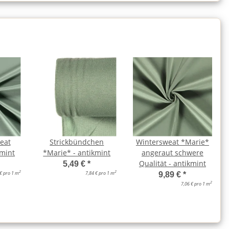
eat
Strickbündchen
Wintersweat *Marie*
kmint
*Marie* - antikmint
angeraut schwere
Qualität - antikmint
5,49 €
*
2
2
 € pro 1 m
7,84 € pro 1 m
9,89 €
*
2
7,06 € pro 1 m