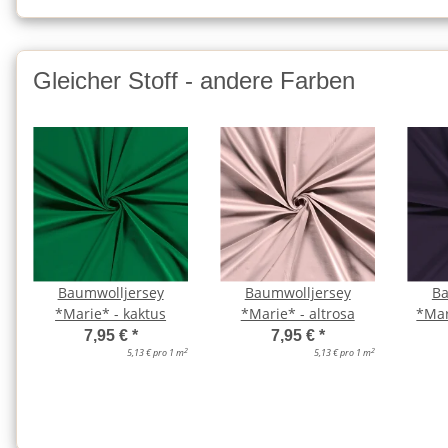
Gleicher Stoff - andere Farben
Baumwolljersey
Baumwolljersey
Ba
*Marie* - kaktus
*Marie* - altrosa
*Mar
7,95 €
*
7,95 €
*
2
2
5,13 € pro 1 m
5,13 € pro 1 m