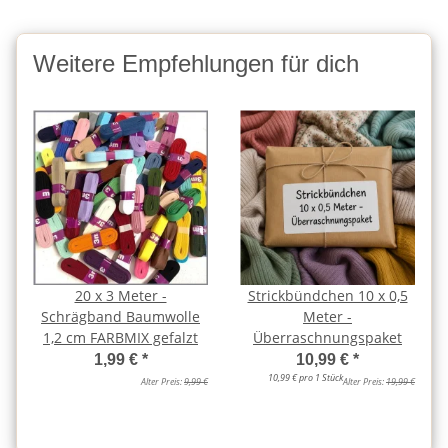
Weitere Empfehlungen für dich
20 x 3 Meter -
Strickbündchen 10 x 0,5
Schrägband Baumwolle
Meter -
1,2 cm FARBMIX gefalzt
Überraschnungspaket
1,99 €
*
10,99 €
*
10,99 € pro 1 Stück
Alter Preis:
9,99 €
Alter Preis:
19,99 €