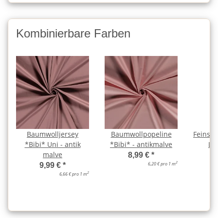
Kombinierbare Farben
Baumwolljersey
Baumwollpopeline
Feinstr
*Bibi* Uni - antik
*Bibi* - antikmalve
Lo
malve
a
8,99 €
*
2
6,20 € pro 1 m
9,99 €
*
2
6,66 € pro 1 m