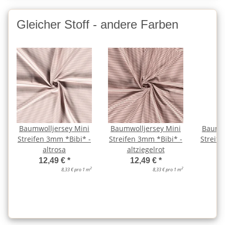
Gleicher Stoff - andere Farben
Baumwolljersey Mini
Baumwolljersey Mini
Baumwo
Streifen 3mm *Bibi* -
Streifen 3mm *Bibi* -
Streife
altrosa
altziegelrot
c
12,49 €
*
12,49 €
*
2
2
8,33 € pro 1 m
8,33 € pro 1 m