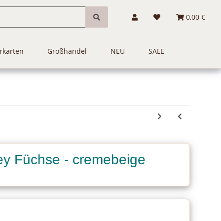
0,00 €
rkarten
Großhandel
NEU
SALE
ey Füchse - cremebeige