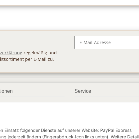
Newsletter Abonnieren
zerklärung
regelmäßig und
ktsortiment per E-Mail zu.
tionen
Service
ngsmöglichkeiten
Geschenkgutscheine
andbedingungen
Großhandel
etter
den Einsatz folgender Dienste auf unserer Website: PayPal Express
ng jederzeit ändern (Fingerabdruck-Icon links unten). Weitere Detail