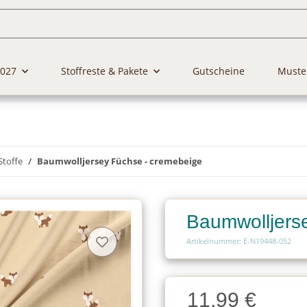
2027
Stoffreste & Pakete
Gutscheine
Muste
Stoffe
Baumwolljersey Füchse - cremebeige
Baumwolljers
Artikelnummer: E-N19448-052
Charge
11,99 €
Charge