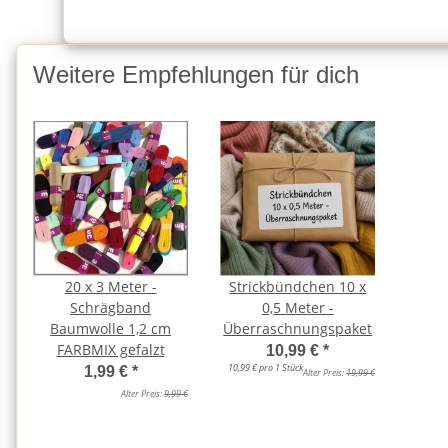
Weitere Empfehlungen für dich
20 x 3 Meter -
Strickbündchen 10 x
Schrägband
0,5 Meter -
Baumwolle 1,2 cm
Überraschnungspaket
FARBMIX gefalzt
10,99 €
*
10,99 € pro 1 Stück
1,99 €
*
Alter Preis:
19,99 €
Alter Preis:
9,99 €