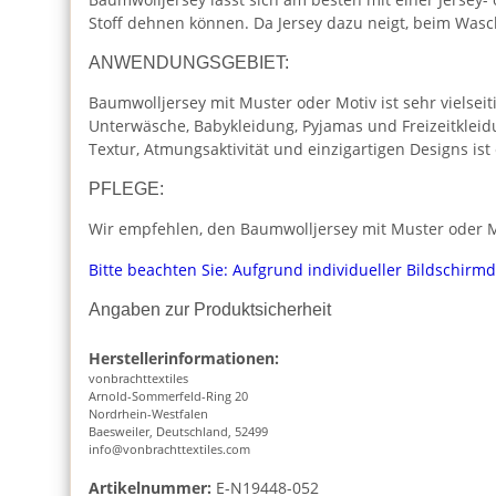
Stoff dehnen können. Da Jersey dazu neigt, beim Was
ANWENDUNGSGEBIET:
Baumwolljersey mit Muster oder Motiv ist sehr vielseiti
Unterwäsche, Babykleidung, Pyjamas und Freizeitkleid
Textur, Atmungsaktivität und einzigartigen Designs is
PFLEGE:
Wir empfehlen, den Baumwolljersey mit Muster oder Mo
Bitte beachten Sie: Aufgrund individueller Bildschirm
Angaben zur Produktsicherheit
Herstellerinformationen:
vonbrachttextiles
Arnold-Sommerfeld-Ring 20
Nordrhein-Westfalen
Baesweiler, Deutschland, 52499
info@vonbrachttextiles.com
Artikelnummer:
E-N19448-052