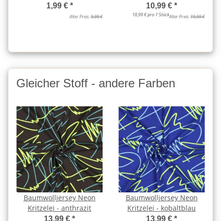
1,99 €
*
10,99 €
*
10,99 € pro 1 Stück
Alter Preis:
9,99 €
Alter Preis:
19,99 €
Gleicher Stoff - andere Farben
Baumwolljersey Neon
Baumwolljersey Neon
Kritzelei - anthrazit
Kritzelei - kobaltblau
13,99 €
*
13,99 €
*