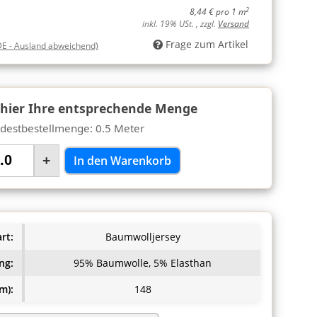
2
8,44 € pro 1 m
inkl. 19% USt. , zzgl.
Versand
Frage zum Artikel
DE - Ausland abweichend)
 hier Ihre entsprechende Menge
destbestellmenge: 0.5 Meter
+
In den Warenkorb
rt:
Baumwolljersey
ng:
95% Baumwolle, 5% Elasthan
m):
148