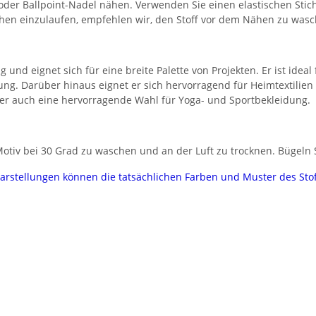
 oder Ballpoint-Nadel nähen. Verwenden Sie einen elastischen Stic
chen einzulaufen, empfehlen wir, den Stoff vor dem Nähen zu wasc
g und eignet sich für eine breite Palette von Projekten. Er ist idea
ung. Darüber hinaus eignet er sich hervorragend für Heimtextilie
t er auch eine hervorragende Wahl für Yoga- und Sportbekleidung.
tiv bei 30 Grad zu waschen und an der Luft zu trocknen. Bügeln Si
darstellungen können die tatsächlichen Farben und Muster des Sto