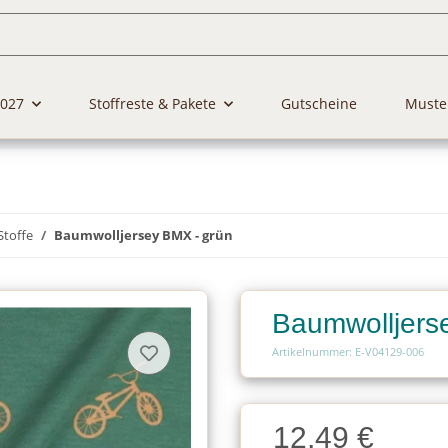
2027
Stoffreste & Pakete
Gutscheine
Muste
Stoffe
Baumwolljersey BMX - grün
Baumwolljers
Artikelnummer: E-V04129-006
Charge
12,49 €
Charge