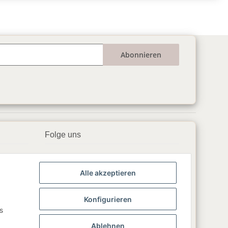
Abonnieren
Folge uns
▶️ YouTube
Alle akzeptieren
📘 Facebook
📸 Instagram
Konfigurieren
s
🎵 TikTok
Ablehnen