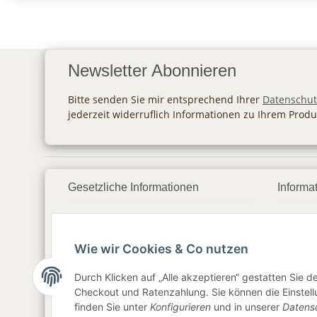
Newsletter Abonnieren
Bitte senden Sie mir entsprechend Ihrer
Datenschut
jederzeit widerruflich Informationen zu Ihrem Produ
Gesetzliche Informationen
Informa
Datenschutz
Zahlu
Wie wir Cookies & Co nutzen
AGB
Vers
Sitemap
Newsl
Durch Klicken auf „Alle akzeptieren“ gestatten Sie 
Checkout und Ratenzahlung. Sie können die Einstellu
Impressum
finden Sie unter
Konfigurieren
und in unserer
Datens