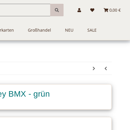
0,00 €
rkarten
Großhandel
NEU
SALE
ey BMX - grün