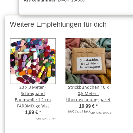
Weitere Empfehlungen für dich
20 x 3 Meter -
Strickbündchen 10 x
Schrägband
0,5 Meter -
Baumwolle 1,2 cm
Überraschnungspaket
FARBMIX gefalzt
10,99 €
*
10,99 € pro 1 Stück
1,99 €
*
Alter Preis:
19,99 €
Alter Preis:
9,99 €