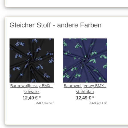
Gleicher Stoff - andere Farben
Baumwolljersey BMX -
Baumwolljersey BMX -
schwarz
stahlblau
12,49 €
*
12,49 €
*
2
2
8,44 € pro 1 m
8,44 € pro 1 m