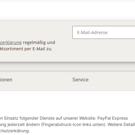
Newsletter Abonnieren
zerklärung
regelmäßig und
ktsortiment per E-Mail zu.
tionen
Service
ngsmöglichkeiten
Geschenkgutscheine
andbedingungen
Großhandel
etter
den Einsatz folgender Dienste auf unserer Website: PayPal Express
ng jederzeit ändern (Fingerabdruck-Icon links unten). Weitere Detail
chutzerklärung
.