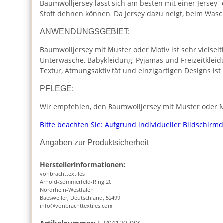
Baumwolljersey lässt sich am besten mit einer Jersey-
Stoff dehnen können. Da Jersey dazu neigt, beim Was
ANWENDUNGSGEBIET:
Baumwolljersey mit Muster oder Motiv ist sehr vielseiti
Unterwäsche, Babykleidung, Pyjamas und Freizeitkleid
Textur, Atmungsaktivität und einzigartigen Designs is
PFLEGE:
Wir empfehlen, den Baumwolljersey mit Muster oder Mo
Bitte beachten Sie: Aufgrund individueller Bildschirm
Angaben zur Produktsicherheit
Herstellerinformationen:
vonbrachttextiles
Arnold-Sommerfeld-Ring 20
Nordrhein-Westfalen
Baesweiler, Deutschland, 52499
info@vonbrachttextiles.com
Artikelnummer:
E-V04129-006