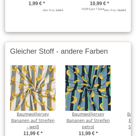
1,99 €
*
10,99 €
*
10,99 € pro 1 Stück
Alter Preis:
9,99 €
Alter Preis:
19,99 €
Gleicher Stoff - andere Farben
Baumwolljersey
Baumwolljersey
Bau
Bananen auf Streifen
Bananen auf Streifen
Erd
- weiß
petrol
Str
11,99 €
*
11,99 €
*