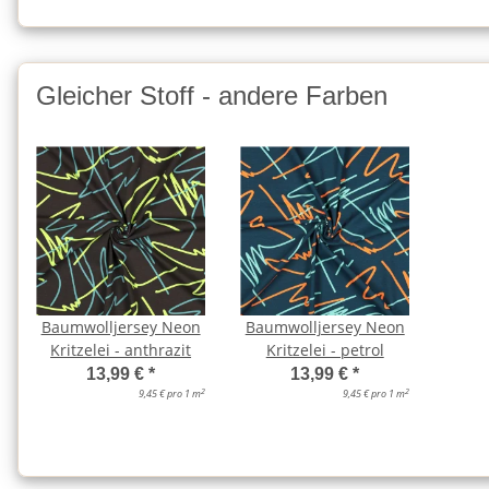
Gleicher Stoff - andere Farben
Baumwolljersey Neon
Baumwolljersey Neon
Kritzelei - anthrazit
Kritzelei - petrol
13,99 €
*
13,99 €
*
2
2
9,45 € pro 1 m
9,45 € pro 1 m