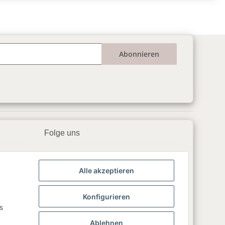
Abonnieren
Folge uns
▶️ YouTube
Alle akzeptieren
📘 Facebook
📸 Instagram
Konfigurieren
s
🎵 TikTok
Ablehnen