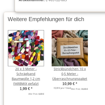
Weitere Empfehlungen für dich
20 x 3 Meter -
Strickbündchen 10 x
Schrägband
0,5 Meter -
Baumwolle 1,2 cm
Überraschnungspaket
FARBMIX gefalzt
10,99 €
*
10,99 € pro 1 Stück
1,99 €
*
Alter Preis:
19,99 €
Alter Preis:
9,99 €