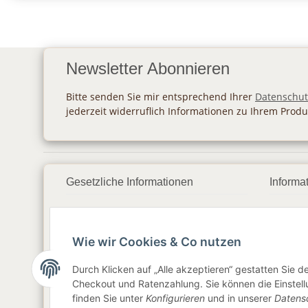
Newsletter Abonnieren
Bitte senden Sie mir entsprechend Ihrer
Datenschut
jederzeit widerruflich Informationen zu Ihrem Produ
Gesetzliche Informationen
Informa
Datenschutz
Zahlu
Wie wir Cookies & Co nutzen
AGB
Vers
Sitemap
Newsl
Durch Klicken auf „Alle akzeptieren“ gestatten Sie 
Checkout und Ratenzahlung. Sie können die Einstellu
Impressum
finden Sie unter
Konfigurieren
und in unserer
Datens