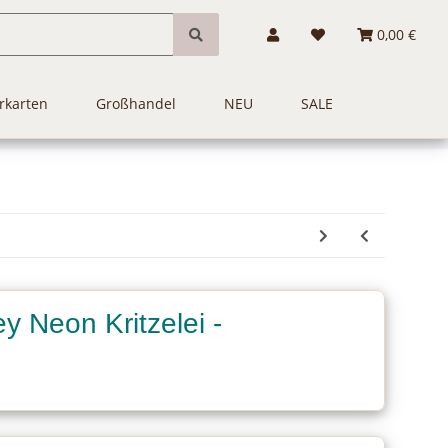
0,00 €
rkarten
Großhandel
NEU
SALE
y Neon Kritzelei -