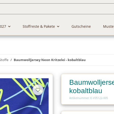
2027
Stoffreste & Pakete
Gutscheine
Muste
Stoffe
Baumwolljersey Neon Kritzelei - kobaltblau
Baumwolljerse
kobaltblau
Artikelnummer: E-V05122-005
Charge