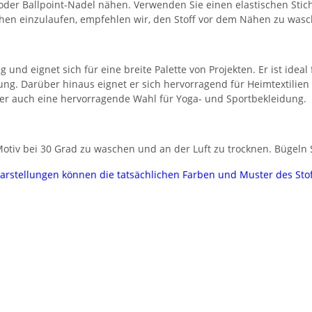
 oder Ballpoint-Nadel nähen. Verwenden Sie einen elastischen Stic
chen einzulaufen, empfehlen wir, den Stoff vor dem Nähen zu wasc
g und eignet sich für eine breite Palette von Projekten. Er ist idea
ung. Darüber hinaus eignet er sich hervorragend für Heimtextilie
t er auch eine hervorragende Wahl für Yoga- und Sportbekleidung.
tiv bei 30 Grad zu waschen und an der Luft zu trocknen. Bügeln Si
darstellungen können die tatsächlichen Farben und Muster des Sto