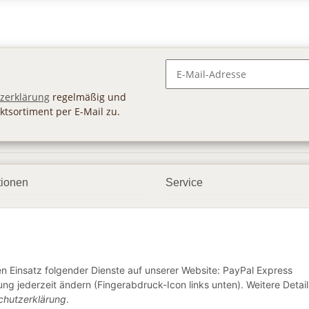
Newsletter Abonnieren
zerklärung
regelmäßig und
ktsortiment per E-Mail zu.
tionen
Service
ngsmöglichkeiten
Geschenkgutscheine
andbedingungen
Großhandel
etter
den Einsatz folgender Dienste auf unserer Website: PayPal Express
ng jederzeit ändern (Fingerabdruck-Icon links unten). Weitere Detail
chutzerklärung
.