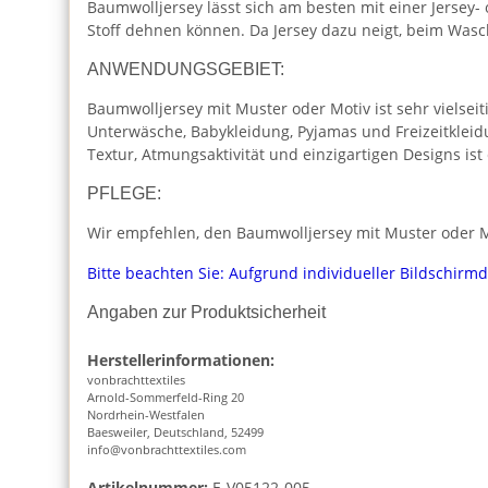
Baumwolljersey lässt sich am besten mit einer Jersey-
Stoff dehnen können. Da Jersey dazu neigt, beim Was
ANWENDUNGSGEBIET:
Baumwolljersey mit Muster oder Motiv ist sehr vielseiti
Unterwäsche, Babykleidung, Pyjamas und Freizeitkleid
Textur, Atmungsaktivität und einzigartigen Designs is
PFLEGE:
Wir empfehlen, den Baumwolljersey mit Muster oder Mo
Bitte beachten Sie: Aufgrund individueller Bildschirm
Angaben zur Produktsicherheit
Herstellerinformationen:
vonbrachttextiles
Arnold-Sommerfeld-Ring 20
Nordrhein-Westfalen
Baesweiler, Deutschland, 52499
info@vonbrachttextiles.com
Artikelnummer:
E-V05122-005