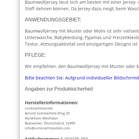
Baumwolljersey lässt sich am besten mit einer Jersey-
Stoff dehnen können. Da Jersey dazu neigt, beim Was
ANWENDUNGSGEBIET:
Baumwolljersey mit Muster oder Motiv ist sehr vielseiti
Unterwäsche, Babykleidung, Pyjamas und Freizeitkleid
Textur, Atmungsaktivität und einzigartigen Designs is
PFLEGE:
Wir empfehlen, den Baumwolljersey mit Muster oder Mo
Bitte beachten Sie: Aufgrund individueller Bildschirm
Angaben zur Produktsicherheit
Herstellerinformationen:
vonbrachttextiles
Arnold-Sommerfeld-Ring 20
Nordrhein-Westfalen
Baesweiler, Deutschland, 52499
info@vonbrachttextiles.com
Artikelnummer:
E-V04105-001