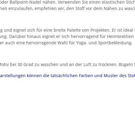
 oder Ballpoint-Nadel nähen. Verwenden Sie einen elastischen Stic
chen einzulaufen, empfehlen wir, den Stoff vor dem Nähen zu wasc
g und eignet sich für eine breite Palette von Projekten. Er ist idea
ung. Darüber hinaus eignet er sich hervorragend für Heimtextilie
t er auch eine hervorragende Wahl für Yoga- und Sportbekleidung.
tiv bei 30 Grad zu waschen und an der Luft zu trocknen. Bügeln Si
darstellungen können die tatsächlichen Farben und Muster des Sto