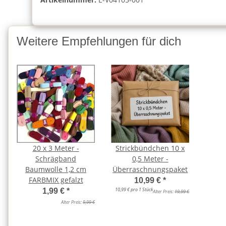
Weitere Empfehlungen für dich
20 x 3 Meter -
Strickbündchen 10 x
Schrägband
0,5 Meter -
Baumwolle 1,2 cm
Überraschnungspaket
FARBMIX gefalzt
10,99 €
*
10,99 € pro 1 Stück
1,99 €
*
Alter Preis:
19,99 €
Alter Preis:
9,99 €