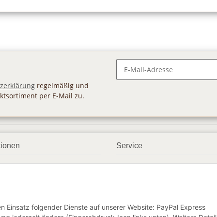
Newsletter Abonnieren
zerklärung
regelmäßig und
ktsortiment per E-Mail zu.
tionen
Service
ngsmöglichkeiten
Geschenkgutscheine
andbedingungen
Großhandel
etter
den Einsatz folgender Dienste auf unserer Website: PayPal Express