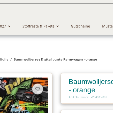
2027
Stoffreste & Pakete
Gutscheine
Muste
Stoffe
Baumwolljersey Digital bunte Rennwagen - orange
Baumwolljers
- orange
Artikelnummer: E-V04105-001
Charge