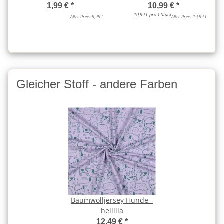
1,99 €
*
10,99 €
*
10,99 € pro 1 Stück
Alter Preis:
9,99 €
Alter Preis:
19,99 €
Gleicher Stoff - andere Farben
Baumwolljersey Hunde -
helllila
12,49 €
*