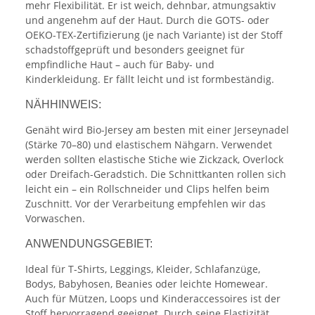
mehr Flexibilität. Er ist weich, dehnbar, atmungsaktiv
und angenehm auf der Haut. Durch die GOTS- oder
OEKO-TEX-Zertifizierung (je nach Variante) ist der Stoff
schadstoffgeprüft und besonders geeignet für
empfindliche Haut – auch für Baby- und
Kinderkleidung. Er fällt leicht und ist formbeständig.
NÄHHINWEIS:
Genäht wird Bio-Jersey am besten mit einer Jerseynadel
(Stärke 70–80) und elastischem Nähgarn. Verwendet
werden sollten elastische Stiche wie Zickzack, Overlock
oder Dreifach-Geradstich. Die Schnittkanten rollen sich
leicht ein – ein Rollschneider und Clips helfen beim
Zuschnitt. Vor der Verarbeitung empfehlen wir das
Vorwaschen.
ANWENDUNGSGEBIET:
Ideal für T-Shirts, Leggings, Kleider, Schlafanzüge,
Bodys, Babyhosen, Beanies oder leichte Homewear.
Auch für Mützen, Loops und Kinderaccessoires ist der
Stoff hervorragend geeignet. Durch seine Elastizität