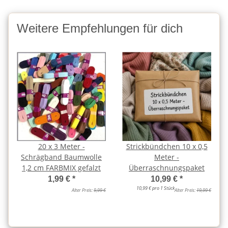
Weitere Empfehlungen für dich
20 x 3 Meter -
Strickbündchen 10 x 0,5
Schrägband Baumwolle
Meter -
1,2 cm FARBMIX gefalzt
Überraschnungspaket
1,99 €
*
10,99 €
*
10,99 € pro 1 Stück
Alter Preis:
9,99 €
Alter Preis:
19,99 €