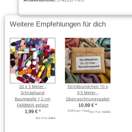
Weitere Empfehlungen für dich
20 x 3 Meter -
Strickbündchen 10 x
Schrägband
0,5 Meter -
Baumwolle 1,2 cm
Überraschnungspaket
FARBMIX gefalzt
10,99 €
*
10,99 € pro 1 Stück
1,99 €
*
Alter Preis:
19,99 €
Alter Preis:
9,99 €