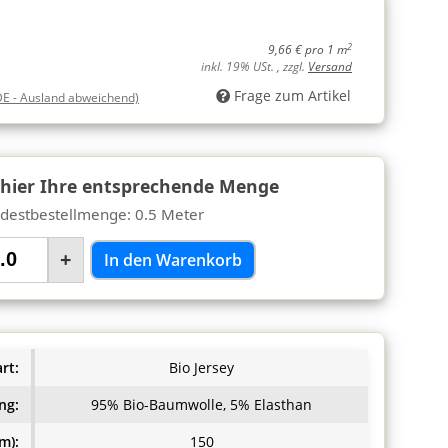
2
9,66 € pro 1 m
inkl. 19% USt. , zzgl.
Versand
Frage zum Artikel
DE - Ausland abweichend)
 hier Ihre entsprechende Menge
destbestellmenge: 0.5 Meter
+
In den Warenkorb
rt:
Bio Jersey
ng:
95% Bio-Baumwolle, 5% Elasthan
m):
150