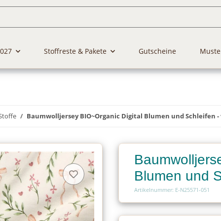
2027
Stoffreste & Pakete
Gutscheine
Muste
Stoffe
Baumwolljersey BIO~Organic Digital Blumen und Schleifen -
Baumwolljerse
Blumen und Sc
Artikelnummer: E-N25571-051
Charge