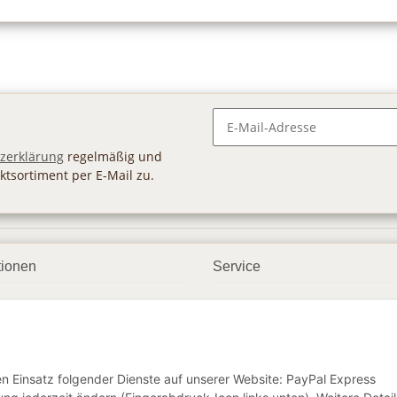
Newsletter Abonnieren
zerklärung
regelmäßig und
ktsortiment per E-Mail zu.
tionen
Service
ngsmöglichkeiten
Geschenkgutscheine
andbedingungen
Großhandel
etter
den Einsatz folgender Dienste auf unserer Website: PayPal Express