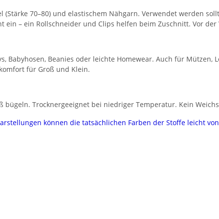
l (Stärke 70–80) und elastischem Nähgarn. Verwendet werden sollte
cht ein – ein Rollschneider und Clips helfen beim Zuschnitt. Vor d
Bodys, Babyhosen, Beanies oder leichte Homewear. Auch für Mützen, 
ekomfort für Groß und Klein.
bügeln. Trocknergeeignet bei niedriger Temperatur. Kein Weichspül
darstellungen können die tatsächlichen Farben der Stoffe leicht v