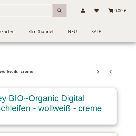
0,00 €
rkarten
Großhandel
NEU
SALE
 wollweiß - creme
y BIO~Organic Digital
hleifen - wollweiß - creme