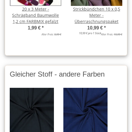
20 x 3 Meter -
Strickbündchen 10 x 0,5
Schrägband Baumwolle
Meter -
1,2 cm FARBMIX gefalzt
Überraschnungspaket
1,99 €
*
10,99 €
*
10,99 € pro 1 Stück
Alter Preis:
9,99 €
Alter Preis:
19,99 €
Gleicher Stoff - andere Farben