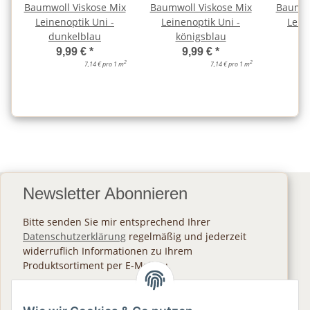
Baumwoll Viskose Mix
Baumwoll Viskose Mix
Baumwo
Leinenoptik Uni -
Leinenoptik Uni -
Lein
dunkelblau
königsblau
9,99 €
*
9,99 €
*
2
2
7,14 € pro 1 m
7,14 € pro 1 m
Newsletter Abonnieren
Bitte senden Sie mir entsprechend Ihrer
Datenschutzerklärung
regelmäßig und jederzeit
widerruflich Informationen zu Ihrem
Produktsortiment per E-Mail zu.
Abonnieren