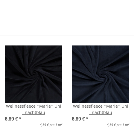
Wellnessfleece *Marie* Uni
Wellnessfleece *Marie* Uni
- nachtblau
- nachtblau
6,89 €
*
6,89 €
*
2
2
4,59 € pro 1 m
4,59 € pro 1 m