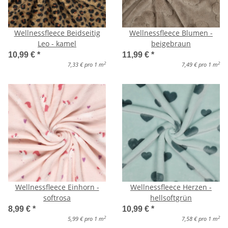
Wellnessfleece Beidseitig
Wellnessfleece Blumen -
Leo - kamel
beigebraun
10,99 €
*
11,99 €
*
2
2
7,33 € pro 1 m
7,49 € pro 1 m
Wellnessfleece Einhorn -
Wellnessfleece Herzen -
softrosa
hellsoftgrün
8,99 €
*
10,99 €
*
2
2
5,99 € pro 1 m
7,58 € pro 1 m