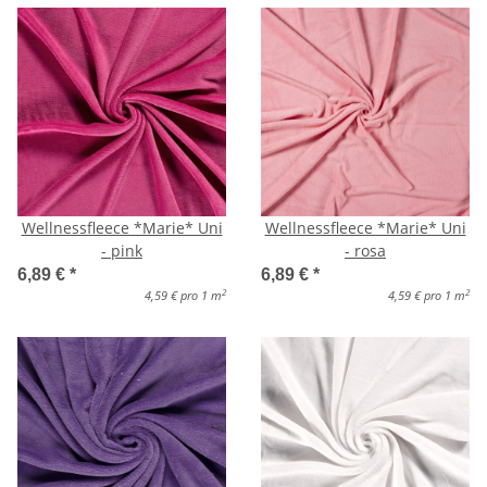
Wellnessfleece *Marie* Uni
Wellnessfleece *Marie* Uni
- pink
- rosa
6,89 €
*
6,89 €
*
2
2
4,59 € pro 1 m
4,59 € pro 1 m