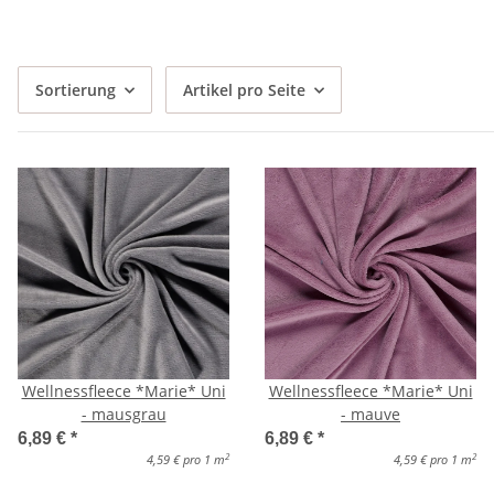
Sortierung
Artikel pro Seite
Wellnessfleece *Marie* Uni
Wellnessfleece *Marie* Uni
- mausgrau
- mauve
6,89 €
*
6,89 €
*
2
2
4,59 € pro 1 m
4,59 € pro 1 m