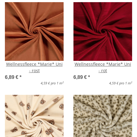
Wellnessfleece *Marie* Uni
Wellnessfleece *Marie* Uni
- rost
- rot
6,89 €
*
6,89 €
*
2
2
4,59 € pro 1 m
4,59 € pro 1 m