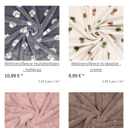
Wellnessfleece Hundepfoten
Wellnessfleece Krokodile -
- hellgrau
creme
10,99 €
*
8,99 €
*
2
2
7,58 € pro 1 m
5,99 € pro 1 m