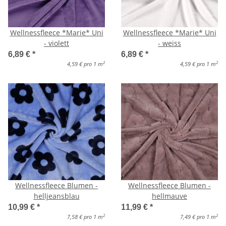
Wellnessfleece *Marie* Uni
Wellnessfleece *Marie* Uni
- violett
- weiss
6,89 €
*
6,89 €
*
2
2
4,59 € pro 1 m
4,59 € pro 1 m
Wellnessfleece Blumen -
Wellnessfleece Blumen -
helljeansblau
hellmauve
10,99 €
*
11,99 €
*
2
2
7,58 € pro 1 m
7,49 € pro 1 m