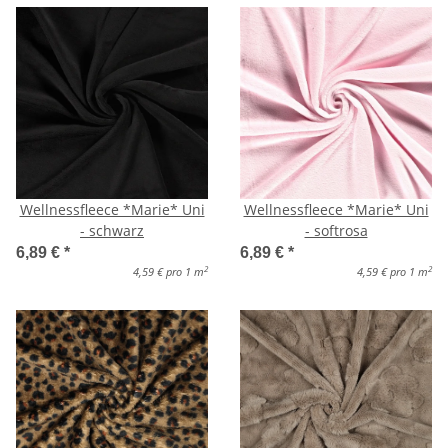
Wellnessfleece *Marie* Uni
Wellnessfleece *Marie* Uni
- schwarz
- softrosa
6,89 €
*
6,89 €
*
2
2
4,59 € pro 1 m
4,59 € pro 1 m