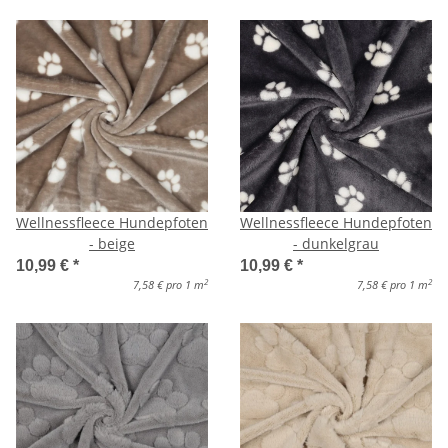
Wellnessfleece Hundepfoten
Wellnessfleece Hundepfoten
- beige
- dunkelgrau
10,99 €
*
10,99 €
*
2
2
7,58 € pro 1 m
7,58 € pro 1 m