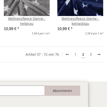
Wellnessfleece Sterne -
Wellnessfleece Sterne -
hellgrau
königsblau
10,99 €
*
10,99 €
*
2
2
7,58 € pro 1 m
7,58 € pro 1 m
Artikel 37 - 72 von 76
1
2
3
Abonnieren