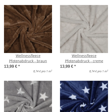
Wellnessfleece
Wellnessfleece
Pfotenabdruck - braun
Pfotenabdruck - creme
13,99 €
*
13,99 €
*
2
2
8,74 € pro 1 m
8,74 € pro 1 m