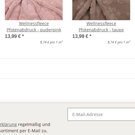
Wellnessfleece
Wellnessfleece
Pfotenabdruck - puderpink
Pfotenabdruck - taupe
13,99 €
*
13,99 €
*
2
2
8,74 € pro 1 m
8,74 € pro 1 m
Newsletter Abonnieren
rklärung
regelmäßig und
sortiment per E-Mail zu.