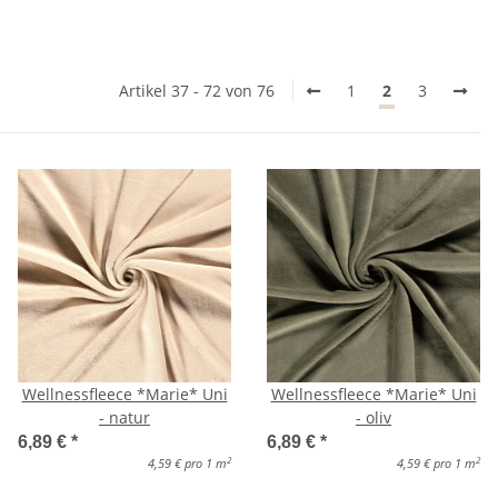
Artikel 37 - 72 von 76
1
2
3
Wellnessfleece *Marie* Uni
Wellnessfleece *Marie* Uni
- natur
- oliv
6,89 €
*
6,89 €
*
2
2
4,59 € pro 1 m
4,59 € pro 1 m