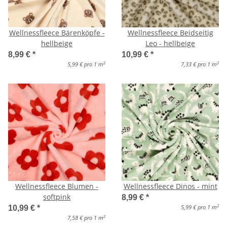
Wellnessfleece Bärenköpfe -
Wellnessfleece Beidseitig
hellbeige
Leo - hellbeige
8,99 €
*
10,99 €
*
2
2
5,99 € pro 1 m
7,33 € pro 1 m
Wellnessfleece Blumen -
Wellnessfleece Dinos - mint
softpink
8,99 €
*
2
5,99 € pro 1 m
10,99 €
*
2
7,58 € pro 1 m