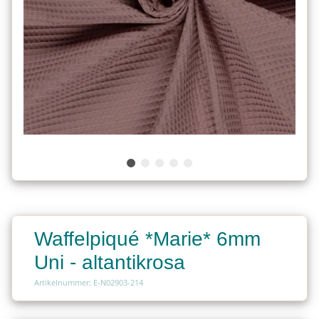
Waffelpiqué *Marie* 6mm
Uni - altantikrosa
Artikelnummer: E-N02903-214