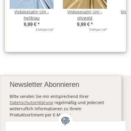
Viskosesatin Uni -
Viskosesatin Uni -
Visko
hellblau
olivgold
p
9,99 €
*
9,99 €
*
2
2
7,14 € pro 1 m
7,14 € pro 1 m
Newsletter Abonnieren
Bitte senden Sie mir entsprechend Ihrer
Datenschutzerklärung
regelmäßig und jederzeit
widerruflich Informationen zu Ihrem
Produktsortiment per E-Mail zu.
Abonnieren