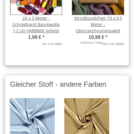
20 x 3 Meter -
Strickbündchen 10 x 0,5
Schrägband Baumwolle
Meter -
1,2 cm FARBMIX gefalzt
Überraschnungspaket
1,99 €
*
10,99 €
*
10,99 € pro 1 Stück
Alter Preis:
9,99 €
Alter Preis:
19,99 €
Gleicher Stoff - andere Farben