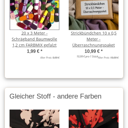
20 x 3 Meter -
Strickbündchen 10 x 0,5
Schrägband Baumwolle
Meter -
1,2 cm FARBMIX gefalzt
Überraschnungspaket
1,99 €
*
10,99 €
*
10,99 € pro 1 Stück
Alter Preis:
9,99 €
Alter Preis:
19,99 €
Gleicher Stoff - andere Farben