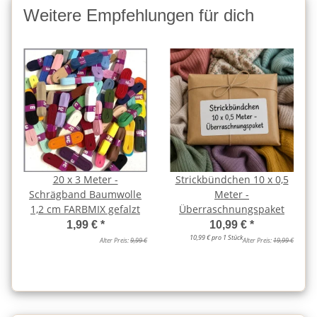
Weitere Empfehlungen für dich
20 x 3 Meter -
Strickbündchen 10 x 0,5
Schrägband Baumwolle
Meter -
1,2 cm FARBMIX gefalzt
Überraschnungspaket
1,99 €
*
10,99 €
*
10,99 € pro 1 Stück
Alter Preis:
9,99 €
Alter Preis:
19,99 €