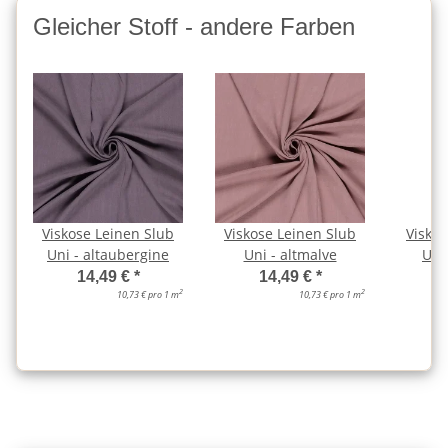
Gleicher Stoff - andere Farben
Viskose Leinen Slub
Viskose Leinen Slub
Viskos
Uni - altaubergine
Uni - altmalve
Uni
14,49 €
*
14,49 €
*
2
2
10,73 € pro 1 m
10,73 € pro 1 m