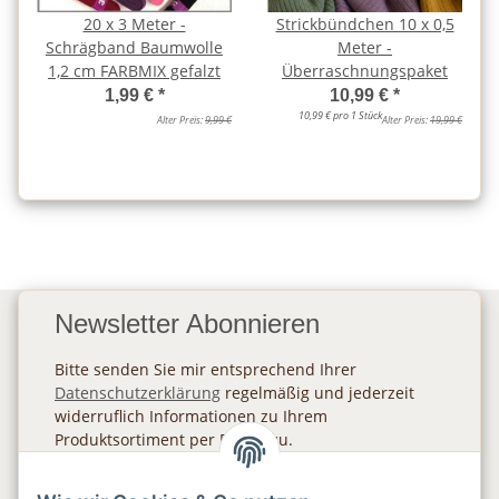
20 x 3 Meter -
Strickbündchen 10 x 0,5
Schrägband Baumwolle
Meter -
1,2 cm FARBMIX gefalzt
Überraschnungspaket
1,99 €
*
10,99 €
*
10,99 € pro 1 Stück
Alter Preis:
9,99 €
Alter Preis:
19,99 €
Newsletter Abonnieren
Bitte senden Sie mir entsprechend Ihrer
Datenschutzerklärung
regelmäßig und jederzeit
widerruflich Informationen zu Ihrem
Produktsortiment per E-Mail zu.
Abonnieren