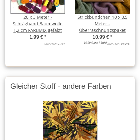
20 x 3 Meter -
Strickbündchen 10 x 0,5
Schrägband Baumwolle
Meter -
1,2 cm FARBMIX gefalzt
Überraschnungspaket
1,99 €
*
10,99 €
*
10,99 € pro 1 Stück
Alter Preis:
9,99 €
Alter Preis:
19,99 €
Gleicher Stoff - andere Farben